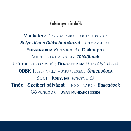
Évkönyv címkék
Munkaterv
Diákírók, diákköltők találkozója
Selye János Diáklaborhálózat
Tanévzárók
Fényképalbum
Koszorúcska
Diáknapok
Műveltségi verseny
Túlélőtúrák
Reál munkaközösség
Díjazottjaink
Osztálytükrök
ÖDBK
Idegen nyelvi munkaközösség
Ünnepségek
Sport
Könyvtár
Tanévnyitók
Tinódi–Szeibert pályázat
Tinódi-napok
Ballagások
Gólyanapok
Humán munkaközösség