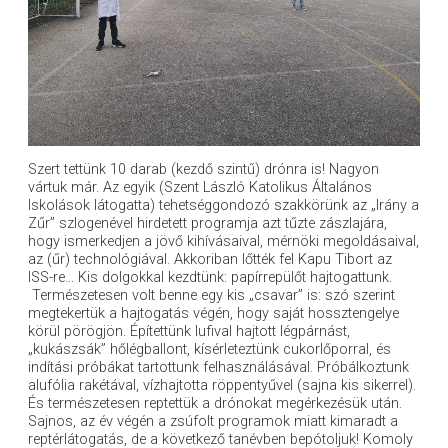
Szert tettünk 10 darab (kezdő szintű) drónra is! Nagyon
vártuk már. Az egyik (Szent László Katolikus Általános
Iskolások látogatta) tehetséggondozó szakkörünk az „Irány a
Zűr” szlogenével hirdetett programja azt tűzte zászlajára,
hogy ismerkedjen a jövő kihívásaival, mérnöki megoldásaival,
az (űr) technológiával. Akkoriban lőtték fel Kapu Tibort az
ISS-re… Kis dolgokkal kezdtünk: papírrepülőt hajtogattunk.
Természetesen volt benne egy kis „csavar” is: szó szerint
megtekertük a hajtogatás végén, hogy saját hossztengelye
körül pörögjön. Építettünk lufival hajtott légpárnást,
„kukászsák” hőlégballont, kísérleteztünk cukorlőporral, és
indítási próbákat tartottunk felhasználásával. Próbálkoztunk
alufólia rakétával, vízhajtotta röppentyűvel (sajna kis sikerrel).
És természetesen reptettük a drónokat megérkezésük után.
Sajnos, az év végén a zsúfolt programok miatt kimaradt a
reptérlátogatás, de a következő tanévben bepótoljuk! Komoly