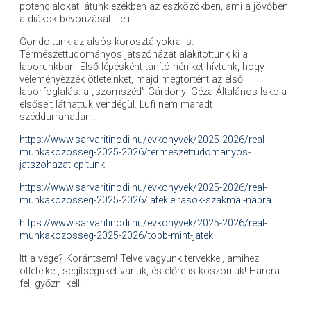
potenciálokat látunk ezekben az eszközökben, ami a jövőben
a diákok bevonzását illeti.
Gondoltunk az alsós korosztályokra is.
Természettudományos játszóházat alakítottunk ki a
laborunkban. Első lépésként tanító néniket hívtunk, hogy
véleményezzék ötleteinket, majd megtörtént az első
laborfoglalás: a „szomszéd” Gárdonyi Géza Általános Iskola
elsőseit láthattuk vendégül. Lufi nem maradt
széddurranatlan…
https://www.sarvaritinodi.hu/evkonyvek/2025-2026/real-
munkakozosseg-2025-2026/termeszettudomanyos-
jatszohazat-epitunk
https://www.sarvaritinodi.hu/evkonyvek/2025-2026/real-
munkakozosseg-2025-2026/jatekleirasok-szakmai-napra
https://www.sarvaritinodi.hu/evkonyvek/2025-2026/real-
munkakozosseg-2025-2026/tobb-mint-jatek
Itt a vége? Korántsem! Telve vagyunk tervekkel, amihez
ötleteiket, segítségüket várjuk, és előre is köszönjük! Harcra
fel, győzni kell!