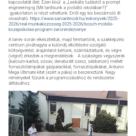
kapcsolatát illeti. Ezen kívül a „Lexikális tudástól a prompt
engineering-ig (Mit tanítsunk a jövőálló iskolában?)”
gyakorlaton is részt vehettünk. Erről egy kis beszámoló itt
olvasható:
https://www.sarvaritinodi.hu/evkonyvek/2025-
2026/real-munkakozosseg-2025-2026/bosch-mobilis-
kozepiskolas-program-zarorendezvenye
A tanév során elkészítettük, majd fenntartónk, a szakképzési
centrum jóváhagyta a különdíj elköltésére szolgáló
költségvetést, árajánlatot kértünk, számláztattunk, és végre
(végre!) érkeztek a megrendelések. A szükséges vegyszerek
(kalcium-karbid, sósav, denaturált szesz, sebbenzin) mellett
forrasztólámpákat gázpalackkal, forrasztópákákat, Arduino
Mega Ultimate kitet (ezért a páka) is beszereztünk. Nagy
reményeket fűzünk a programozásához és rendszerbe
állításához.