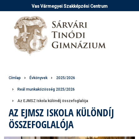
Ugrás
Vas Vármegyei Szakképzési Centrum
a
tartalomra
Morzsa
Címlap
Évkönyvek
2025/2026
Reál munkaközösség 2025/2026
Az EJMSZ Iskola különdíj összefoglalója
AZ EJMSZ ISKOLA KÜLÖNDÍJ
ÖSSZEFOGLALÓJA