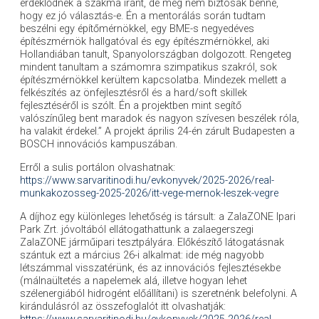
érdeklődnek a szakma iránt, de még nem biztosak benne,
hogy ez jó választás-e. Én a mentorálás során tudtam
beszélni egy építőmérnökkel, egy BME-s negyedéves
építészmérnök hallgatóval és egy építészmérnökkel, aki
Hollandiában tanult, Spanyolországban dolgozott. Rengeteg
mindent tanultam a számomra szimpatikus szakról, sok
építészmérnökkel kerültem kapcsolatba. Mindezek mellett a
felkészítés az önfejlesztésről és a hard/soft skillek
fejlesztéséről is szólt. Én a projektben mint segítő
valószínűleg bent maradok és nagyon szívesen beszélek róla,
ha valakit érdekel.” A projekt április 24-én zárult Budapesten a
BOSCH innovációs kampuszában.
Erről a sulis portálon olvashatnak:
https://www.sarvaritinodi.hu/evkonyvek/2025-2026/real-
munkakozosseg-2025-2026/itt-vege-mernok-leszek-vegre
A díjhoz egy különleges lehetőség is társult: a ZalaZONE Ipari
Park Zrt. jóvoltából ellátogathattunk a zalaegerszegi
ZalaZONE járműipari tesztpályára. Előkészítő látogatásnak
szántuk ezt a március 26-i alkalmat: ide még nagyobb
létszámmal visszatérünk, és az innovációs fejlesztésekbe
(málnaültetés a napelemek alá, illetve hogyan lehet
szélenergiából hidrogént előállítani) is szeretnénk belefolyni. A
kirándulásról az összefoglalót itt olvashatják: