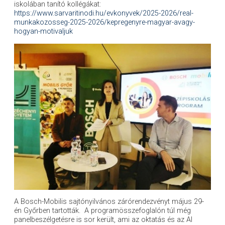
iskolában tanító kollégákat:
https://www.sarvaritinodi.hu/evkonyvek/2025-2026/real-
munkakozosseg-2025-2026/kepregenyre-magyar-avagy-
hogyan-motivaljuk
A Bosch-Mobilis sajtónyilvános zárórendezvényt május 29-
én Győrben tartották. A programösszefoglalón túl még
panelbeszélgetésre is sor került, ami az oktatás és az AI