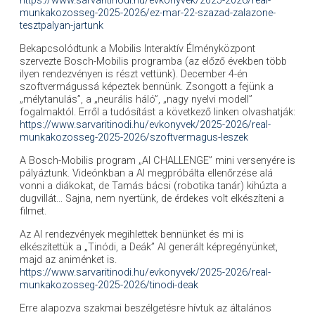
https://www.sarvaritinodi.hu/evkonyvek/2025-2026/real-
munkakozosseg-2025-2026/ez-mar-22-szazad-zalazone-
tesztpalyan-jartunk
Bekapcsolódtunk a Mobilis Interaktív Élményközpont
szervezte Bosch-Mobilis programba (az előző években több
ilyen rendezvényen is részt vettünk). December 4-én
szoftvermágussá képeztek bennünk. Zsongott a fejünk a
„mélytanulás”, a „neurális háló”, „nagy nyelvi modell”
fogalmaktól. Erről a tudósítást a következő linken olvashatják:
https://www.sarvaritinodi.hu/evkonyvek/2025-2026/real-
munkakozosseg-2025-2026/szoftvermagus-leszek
A Bosch-Mobilis program „AI CHALLENGE” mini versenyére is
pályáztunk. Videónkban a AI megpróbálta ellenőrzése alá
vonni a diákokat, de Tamás bácsi (robotika tanár) kihúzta a
dugvillát… Sajna, nem nyertünk, de érdekes volt elkészíteni a
filmet.
Az AI rendezvények megihlettek bennünket és mi is
elkészítettük a „Tinódi, a Deák” AI generált képregényünket,
majd az animénket is.
https://www.sarvaritinodi.hu/evkonyvek/2025-2026/real-
munkakozosseg-2025-2026/tinodi-deak
Erre alapozva szakmai beszélgetésre hívtuk az általános