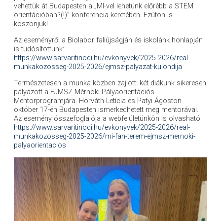
vehettük át Budapesten a „MI-vel lehetünk előrébb a STEM
orientációban?(!)” konferencia keretében. Ezúton is
köszönjük!
Az eseményről a Biolabor faliújságján és iskolánk honlapján
is tudósítottunk:
https://www.sarvaritinodi.hu/evkonyvek/2025-2026/real-
munkakozosseg-2025-2026/ejmsz-palyazat-kulondija
Természetesen a munka közben zajlott: két diákunk sikeresen
pályázott a EJMSZ Mérnöki Pályaorientációs
Mentorprogramjára. Horváth Letícia és Patyi Ágoston
október 17-én Budapesten ismerkedhetett meg mentorával.
Az esemény összefoglalója a webfelületünkön is olvasható:
https://www.sarvaritinodi.hu/evkonyvek/2025-2026/real-
munkakozosseg-2025-2026/mi-fan-terem-ejmsz-mernoki-
palyaorientacios