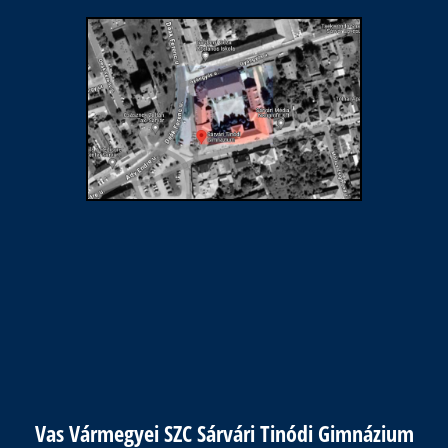
Vas Vármegyei SZC Sárvári Tinódi Gimnázium