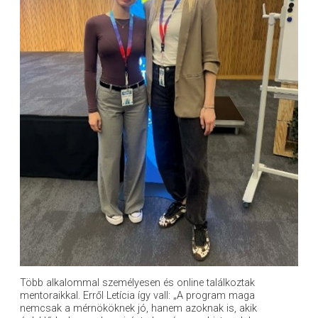
Több alkalommal személyesen és online találkoztak
mentoraikkal. Erről Letícia így vall: „A program maga
nemcsak a mérnököknek jó, hanem azoknak is, akik