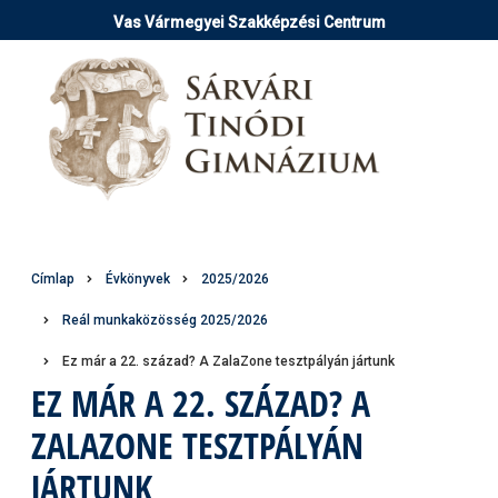
Ugrás
Vas Vármegyei Szakképzési Centrum
a
tartalomra
Morzsa
Címlap
Évkönyvek
2025/2026
Reál munkaközösség 2025/2026
Ez már a 22. század? A ZalaZone tesztpályán jártunk
EZ MÁR A 22. SZÁZAD? A
ZALAZONE TESZTPÁLYÁN
JÁRTUNK