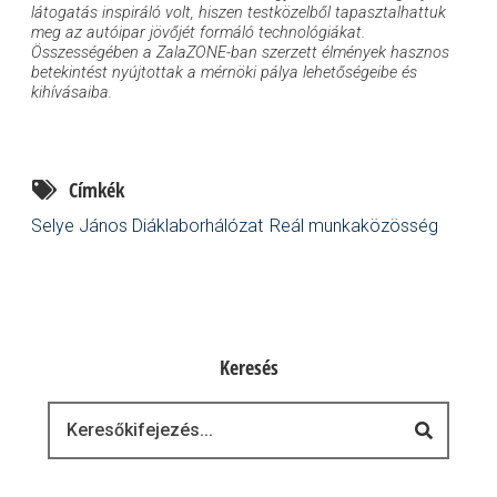
látogatás inspiráló volt, hiszen testközelből tapasztalhattuk
meg az autóipar jövőjét formáló technológiákat.
Összességében a ZalaZONE-ban szerzett élmények hasznos
betekintést nyújtottak a mérnöki pálya lehetőségeibe és
kihívásaiba.
Címkék
Selye János Diáklaborhálózat
Reál munkaközösség
Keresés
Keresés