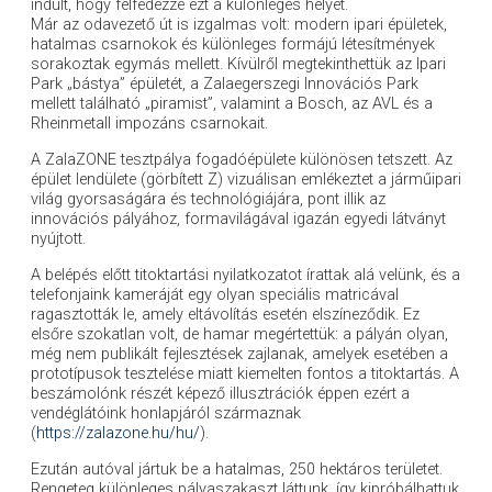
indult, hogy felfedezze ezt a különleges helyet.
Már az odavezető út is izgalmas volt: modern ipari épületek,
hatalmas csarnokok és különleges formájú létesítmények
sorakoztak egymás mellett. Kívülről megtekinthettük az Ipari
Park „bástya” épületét, a Zalaegerszegi Innovációs Park
mellett található „piramist”, valamint a Bosch, az AVL és a
Rheinmetall impozáns csarnokait.
A ZalaZONE tesztpálya fogadóépülete különösen tetszett. Az
épület lendülete (görbített Z) vizuálisan emlékeztet a járműipari
világ gyorsaságára és technológiájára, pont illik az
innovációs pályához, formavilágával igazán egyedi látványt
nyújtott.
A belépés előtt titoktartási nyilatkozatot írattak alá velünk, és a
telefonjaink kameráját egy olyan speciális matricával
ragasztották le, amely eltávolítás esetén elszíneződik. Ez
elsőre szokatlan volt, de hamar megértettük: a pályán olyan,
még nem publikált fejlesztések zajlanak, amelyek esetében a
prototípusok tesztelése miatt kiemelten fontos a titoktartás. A
beszámolónk részét képező illusztrációk éppen ezért a
vendéglátóink honlapjáról származnak
(
https://zalazone.hu/hu/
).
Ezután autóval jártuk be a hatalmas, 250 hektáros területet.
Rengeteg különleges pályaszakaszt láttunk, így kipróbálhattuk