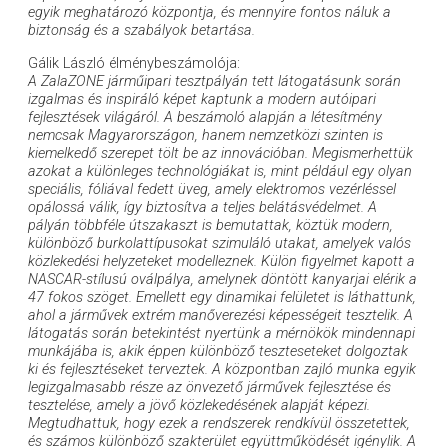
egyik meghatározó központja, és mennyire fontos náluk a
biztonság és a szabályok betartása.
Gálik László élménybeszámolója:
A ZalaZONE járműipari tesztpályán tett látogatásunk során
izgalmas és inspiráló képet kaptunk a modern autóipari
fejlesztések világáról. A beszámoló alapján a létesítmény
nemcsak Magyarországon, hanem nemzetközi szinten is
kiemelkedő szerepet tölt be az innovációban. Megismerhettük
azokat a különleges technológiákat is, mint például egy olyan
speciális, fóliával fedett üveg, amely elektromos vezérléssel
opálossá válik, így biztosítva a teljes belátásvédelmet. A
pályán többféle útszakaszt is bemutattak, köztük modern,
különböző burkolattípusokat szimuláló utakat, amelyek valós
közlekedési helyzeteket modelleznek. Külön figyelmet kapott a
NASCAR-stílusú oválpálya, amelynek döntött kanyarjai elérik a
47 fokos szöget. Emellett egy dinamikai felületet is láthattunk,
ahol a járművek extrém manőverezési képességeit tesztelik. A
látogatás során betekintést nyertünk a mérnökök mindennapi
munkájába is, akik éppen különböző teszteseteket dolgoztak
ki és fejlesztéseket terveztek. A központban zajló munka egyik
legizgalmasabb része az önvezető járművek fejlesztése és
tesztelése, amely a jövő közlekedésének alapját képezi.
Megtudhattuk, hogy ezek a rendszerek rendkívül összetettek,
és számos különböző szakterület együttműködését igénylik. A