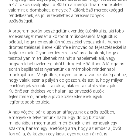
a 47 fokos oválpályát, a 300 m átmérőjű dinamikai felületet,
valamint a dombokat, amelyek 7 különböző meredekséggel
rendelkeznek, és jól érzékeltették a terepviszonyok
szélsőségeit.
A program során beszélgettünk vendéglátónkkal is, aki több
érdekességet mesélt a központ működéséről. Megtudtuk
például, hogy nemcsak járműteszteket végeznek itt, hanem
drónteszteléssel, illetve különféle innovációs fejlesztésekkel is
foglalkoznak. Olyan kérdésekre is választ kaptunk, hogy a
tesztpályán miért ültetnek málnát a napelemek alá, vagy
hogyan lehet szélenergiából hidrogént előállítani. A látogatás
során bepillantást nyerhettünk a mérnökök mindennapi
munkájába is. Megtudtuk, milyen tudásra van szükség ahhoz,
hogy valaki ezen a pályán dolgozzon, és azt is, hogy milyen
lehetőségek várnak itt azokra, akik ezt az utat választják.
Különösen érdekes volt hallani az önvezető autók
fejlesztéséről, amely a jövő közlekedésének egyik
legfontosabb területe.
A nap végére, bár alaposan átfagytunk az erős szélben,
élményekkel telve tértünk haza. Egy dolog biztosan
mindenkiben megmaradt: mérnöknek lenni nemcsak egy
szakma, hanem egy lehetőség arra, hogy az ember a jövőt
formálja, és közben egy kicsit gyermekkori álmát is