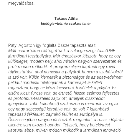
megvalósítsa.
Takács Attila
biológia–kémia szakos tanár
Patyi Ágoston így foglalta össze tapasztalatait:
Múlt csütörtökön ellátogattunk a zalaegerszegi ZalaZONE
járműipari tesztpályára. Már érkezéskor látszott, hogy ez egy
különleges, modern hely, ahol minden nagyon szervezetten és
profi módon működik. A program elején kaptunk egy rövid
tájékoztatást, ahol nemcsak a pályáról, hanem a szabályokról
is szó volt. Külön kiemelték a biztonságot és az adatvédelmet:
például mindenki telefonjának a kameráját le kellett
ragasztani, hogy ne készülhessenek felvételek a pályán. Ez
elsőre kicsit furcsa volt, de érthető, hiszen számos fejlesztés
és prototípus-tesztelés zajlik ott, amelyek diszkréciót
igényelnek. Több különböző szakaszon is mentünk: az egyik
egy nagy sebességű körpálya volt, de volt 7 különböző
tapadású fékfelület, zajmérő felület és autópálya is.
Összességében nagyon jól éreztük magunkat, a rossz időjárás
ellenére sem okozott gondot. Tetszett, hogy betekintést
kaptunk abba, milyen módon működik a járműipari innováció