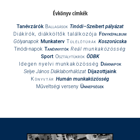
Évkönyv címkék
Tanévzárók
Ballagások
Tinódi–Szeibert pályázat
Diákírók, diákköltők találkozója
Fényképalbum
Gólyanapok
Munkaterv
Túlélőtúrák
Koszorúcska
Tinódi-napok
Tanévnyitók
Reál munkaközösség
Sport
Osztálytükrök
ÖDBK
Idegen nyelvi munkaközösség
Diáknapok
Selye János Diáklaborhálózat
Díjazottjaink
Könyvtár
Humán munkaközösség
Műveltségi verseny
Ünnepségek