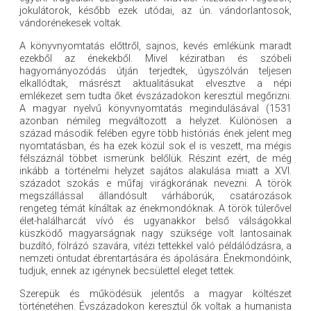
jokulátorok, később ezek utódai, az ún. vándorlantosok,
vándorénekesek voltak.
A könyvnyomtatás előttről, sajnos, kevés emlékünk maradt
ezekből az énekekből. Mivel kéziratban és szóbeli
hagyományozódás útján terjedtek, úgyszólván teljesen
elkallódtak, másrészt aktualitásukat elvesztve a népi
emlékezet sem tudta őket évszázadokon keresztül megőrizni.
A magyar nyelvű könyvnyomtatás megindulásával (1531
azonban némileg megváltozott a helyzet. Különösen a
század második felében egyre több históriás ének jelent meg
nyomtatásban, és ha ezek közül sok el is veszett, ma mégis
félszáznál többet ismerünk belőlük. Részint ezért, de még
inkább a történelmi helyzet sajátos alakulása miatt a XVI.
századot szokás e műfaj virágkorának nevezni. A török
megszállással állandósult várháborúk, csatározások
rengeteg témát kínáltak az énekmondóknak. A török túlerővel
élet-halálharcát vívó és ugyanakkor belső válságokkal
küszködő magyarságnak nagy szüksége volt lantosainak
buzdító, fölrázó szavára, vitézi tettekkel való példálódzásra, a
nemzeti öntudat ébrentartására és ápolására. Énekmondóink,
tudjuk, ennek az igénynek becsülettel eleget tettek.
Szerepük és működésük jelentős a magyar költészet
történetéhen. Évszázadokon keresztül ők voltak a humanista