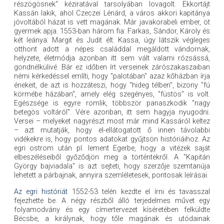
részögösnek" kéziratával tarsolyában lovagolt. Ekkortájt
Kassán lakik, ahol Czeczei Lénárd, a város akkori kapitánya
jóvoltából házat is vett magának. Már javakorabeli ember, öt
gyermek apja. 1553-ban három fia: Farkas, Sándor, Károly és
két leánya: Margit és Judit élt. Kassa, úgy látszik végleges
otthont adott a népes családdal megáldott vándornak,
helyzete, életmódja azonban itt sem vált valami rózsássá,
gondnélkülivé. Bár ez időben írt verseinek zárószakaszaiban
némi kérkedéssel említi, hogy "palotában" azaz kőházban írja
énekeit, de azt is hozzáteszi, hogy "hideg télben", bizony "fú
körmébe házában", amely elég szegényes, "füstös" is volt.
Egészsége is egyre romlik, többször panaszkodik "nagy
betegös voltáról". Vére azonban, itt sem hagyja nyugodni.
Versei – melyeket nagyrészt most már mind Kassáról keltez
– azt mutatják, hogy el-ellátogatott ő innen távolabbi
vidékekre is, hogy pontos adatokat gyűjtsön históriáihoz. Az
egri ostrom után pl. lement Egerbe, hogy a vitézek saját
elbeszéléseiből győződjön meg a történtekről. A "Kapitán
György bajviadala" is azt sejteti, hogy szerzője szemtanúja
lehetett a párbajnak, annyira szemléletesek, pontosak leírásai.
Az egri históriát
1552-53 telén kezdte el írni és tavasszal
fejezhette be. A négy részből álló terjedelmes művet egy
folyamodvány és egy címertervezet kíséretében felküldte
Bécsbe, a királynak, hogy tőle magának és utódainak