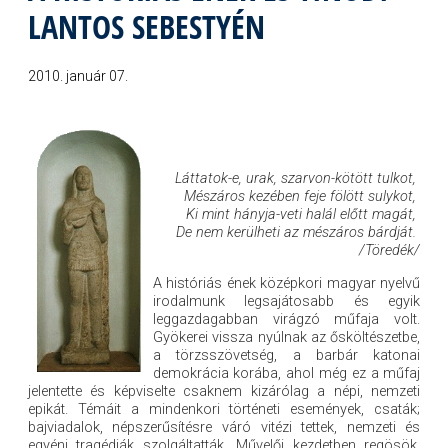
LANTOS SEBESTYÉN
2010. január 07.
Láttatok-e, urak, szarvon-kötött tulkot,
Mészáros kezében feje fölött sulykot,
Ki mint hányja-veti halál előtt magát,
De nem kerülheti az mészáros bárdját.
/Töredék/
A históriás ének középkori magyar nyelvű
irodalmunk legsajátosabb és egyik
leggazdagabban virágzó műfaja volt.
Gyökerei vissza nyúlnak az ősköltészetbe,
a törzsszövetség, a barbár katonai
demokrácia korába, ahol még ez a műfaj
jelentette és képviselte csaknem kizárólag a népi, nemzeti
epikát. Témáit a mindenkori történeti események, csaták;
bajviadalok, népszerűsítésre váró vitézi tettek, nemzeti és
egyéni tragédiák szolgáltatták. Művelői kezdetben regösök,