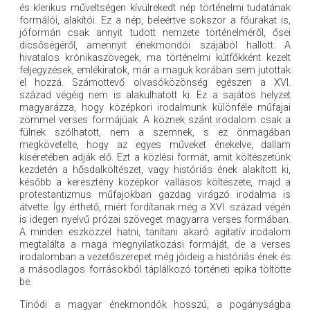
és klerikus műveltségen kívülrekedt nép történelmi tudatának
formálói, alakítói. Ez a nép, beleértve sokszor a főurakat is,
jóformán csak annyit tudott nemzete történelméről, ősei
dicsőségéről, amennyit énekmondói szájából hallott. A
hivatalos krónikaszövegek, ma történelmi kútfőkként kezelt
feljegyzések, emlékiratok, már a maguk korában sem jutottak
el hozzá. Számottevő olvasóközönség egészen a XVI.
század végéig nem is alakulhatott ki. Ez a sajátos helyzet
magyarázza, hogy középkori irodalmunk különféle műfajai
zömmel verses formájúak. A köznek szánt irodalom csak a
fülnek szólhatott, nem a szemnek, s ez önmagában
megkövetelte, hogy az egyes műveket énekelve, dallam
kíséretében adják elő. Ezt a közlési formát, amit költészetünk
kezdetén a hősdalköltészet, vagy históriás ének alakított ki,
később a keresztény középkor vallásos költészete, majd a
protestantizmus műfajokban gazdag virágzó irodalma is
átvette. Így érthető, miért fordítanak még a XVI. század végén
is idegen nyelvű prózai szöveget magyarra verses formában.
A minden eszközzel hatni, tanítani akaró agitatív irodalom
megtalálta a maga megnyilatkozási formáját, de a verses
irodalomban a vezetőszerepet még jóideig a históriás ének és
a másodlagos forrásokból táplálkozó történeti epika töltötte
be.
Tinódi a magyar énekmondók hosszú, a pogányságba