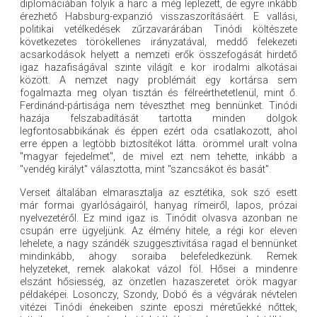
diplomáciában folyik a harc a még leplezett, de egyre inkább
érezhető Habsburg-expanzió visszaszorításáért. E vallási,
politikai vetélkedések zűrzavarárában Tinódi költészete
következetes törökellenes irányzatával, meddő felekezeti
acsarkodások helyett a nemzeti erők összefogását hirdető
igaz hazafiságával szinte világít e kor irodalmi alkotásai
között. A nemzet nagy problémáit egy kortársa sem
fogalmazta meg olyan tisztán és félreérthetetlenül, mint ő.
Ferdinánd-pártisága nem téveszthet meg bennünket. Tinódi
hazája felszabadítását tartotta minden dolgok
legfontosabbikának és éppen ezért oda csatlakozott, ahol
erre éppen a legtöbb biztosítékot látta. örömmel uralt volna
"magyar fejedelmet", de mivel ezt nem tehette, inkább a
"vendég királyt" választotta, mint "szancsákot és basát".
Verseit általában elmarasztalja az esztétika, sok szó esett
már formai gyarlóságairól, hanyag rímeiről, lapos, prózai
nyelvezetéről. Ez mind igaz is. Tinódit olvasva azonban ne
csupán erre ügyeljünk. Az élmény hitele, a régi kor eleven
lehelete, a nagy szándék szuggesztivitása ragad el bennünket
mindinkább, ahogy soraiba belefeledkezünk. Remek
helyzeteket, remek alakokat vázol föl. Hősei a mindenre
elszánt hősiesség, az önzetlen hazaszeretet örök magyar
példaképei. Losonczy, Szondy, Dobó és a végvárak névtelen
vitézei Tinódi énekeiben szinte eposzi méretűekké nőttek,