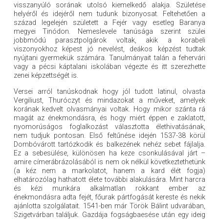
visszanyúló sorának utolsó kiemelkedő alakja. Születése
helyéről és idejéről nem tudunk bizonyosat. Feltehetően a
század legelején született a Fejér vagy esetleg Baranya
megyei Tinódon. Nemeslevele tanúsága szerint szülei
jobbmódú parasztpolgárok voltak, akik a korabeli
viszonyokhoz képest jó nevelést, deákos képzést tudtak
nyújtani gyermekük számára. Tanulmányait talán a fehervári
vagy a pécsi káptalani iskolában végezte és itt szerezhette
zenei képzettségét is.
Versei arról tanúskodnak hogy jól tudott latinul, olvasta
Vergiliust, Thuróczyt és mindazokat a műveket, amelyek
korának kedvelt olvasmányai voltak. Hogy mikor szánta rá
magát az énekmondásra, és hogy miért éppen e zaklatott,
nyomorúságos foglalkozást választotta élethivatásának,
nem tudjuk pontosan. Első feltűnése idején 1537-38 körül
Dombóvárott tartózkodik és balkezének nehéz sebet fájlalja.
Ez a sebesülése, különösen ha keze csonkulásával járt –
amire címerábrázolásából is nem ok nélkül következtethetünk
(a kéz nem a markolatot, hanem a kard élét fogja)
elhatározólag hathatott élete további alakulására. Mint harcra
és kézi munkára alkalmatlan rokkant ember az
énekmondásra adta fejét, főurak pártfogását kereste és nekik
ajánlotta szolgálatait. 1541-ben már Török Bálint udvarában,
Szigetvárban találjuk. Gazdája fogságbaesése után egy ideig