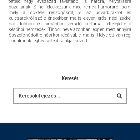
tetteik négy évszázad távlatából is harcra, helytállásra
buzdítanak. S ne feledkezzünk meg remek humoráról sem,
mely a sokféle részögösről, s az udvarbírákról és
kulcsárokról szóló énekekben ma is eleven, erős, népi ízekkel
hat. Jobban és simábban verselő kortársait elfelejtette a
későbbi nemzedék, Tinódi neve azonban éppen mert annyira
összefonódott e hősi kor ideáival, él ma is. Helye ott van régi
irodalmunk legbecsültebb alakjai között.
Keresés
Keresés