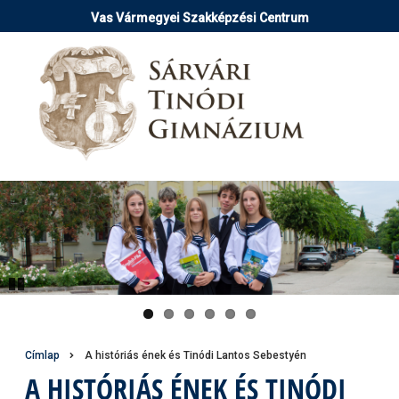
Ugrás
Vas Vármegyei Szakképzési Centrum
a
tartalomra
Pause
Morzsa
Címlap
A históriás ének és Tinódi Lantos Sebestyén
A HISTÓRIÁS ÉNEK ÉS TINÓDI