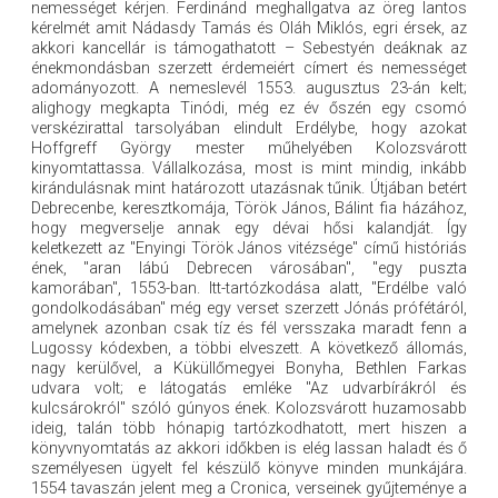
nemességet kérjen. Ferdinánd meghallgatva az öreg lantos
kérelmét amit Nádasdy Tamás és Oláh Miklós, egri érsek, az
akkori kancellár is támogathatott – Sebestyén deáknak az
énekmondásban szerzett érdemeiért címert és nemességet
adományozott. A nemeslevél 1553. augusztus 23-án kelt;
alighogy megkapta Tinódi, még ez év őszén egy csomó
verskézirattal tarsolyában elindult Erdélybe, hogy azokat
Hoffgreff György mester műhelyében Kolozsvárott
kinyomtattassa. Vállalkozása, most is mint mindig, inkább
kirándulásnak mint határozott utazásnak tűnik. Útjában betért
Debrecenbe, keresztkomája, Török János, Bálint fia házához,
hogy megverselje annak egy dévai hősi kalandját. Így
keletkezett az "Enyingi Török János vitézsége" című históriás
ének, "aran lábú Debrecen városában", "egy puszta
kamorában", 1553-ban. Itt-tartózkodása alatt, "Erdélbe való
gondolkodásában" még egy verset szerzett Jónás prófétáról,
amelynek azonban csak tíz és fél versszaka maradt fenn a
Lugossy kódexben, a többi elveszett. A következő állomás,
nagy kerülővel, a Küküllőmegyei Bonyha, Bethlen Farkas
udvara volt; e látogatás emléke "Az udvarbírákról és
kulcsárokról" szóló gúnyos ének. Kolozsvárott huzamosabb
ideig, talán több hónapig tartózkodhatott, mert hiszen a
könyvnyomtatás az akkori időkben is elég lassan haladt és ő
személyesen ügyelt fel készülő könyve minden munkájára.
1554 tavaszán jelent meg a Cronica, verseinek gyűjteménye a