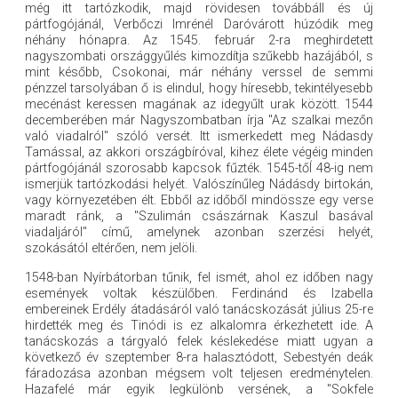
még itt tartózkodik, majd rövidesen továbbáll és új
pártfogójánál, Verbőczi Imrénél Daróvárott húzódik meg
néhány hónapra. Az 1545. február 2-ra meghirdetett
nagyszombati országgyűlés kimozdítja szűkebb hazájából, s
mint később, Csokonai, már néhány verssel de semmi
pénzzel tarsolyában ő is elindul, hogy híresebb, tekintélyesebb
mecénást keressen magának az idegyűlt urak között. 1544
decemberében már Nagyszombatban írja "Az szalkai mezőn
való viadalról" szóló versét. Itt ismerkedett meg Nádasdy
Tamással, az akkori országbíróval, kihez élete végéig minden
pártfogójánál szorosabb kapcsok fűzték. 1545-tőÍ 48-ig nem
ismerjük tartózkodási helyét. Valószínűleg Nádásdy birtokán,
vagy környezetében élt. Ebből az időből mindössze egy verse
maradt ránk, a "Szulimán császárnak Kaszul basával
viadaljáról" című, amelynek azonban szerzési helyét,
szokásától eltérően, nem jelöli.
1548-ban Nyírbátorban tűnik, fel ismét, ahol ez időben nagy
események voltak készülőben. Ferdinánd és Izabella
embereinek Erdély átadásáról való tanácskozását július 25-re
hirdették meg és Tinódi is ez alkalomra érkezhetett ide. A
tanácskozás a tárgyaló felek késlekedése miatt ugyan a
következő év szeptember 8-ra halasztódott, Sebestyén deák
fáradozása azonban mégsem volt teljesen eredménytelen.
Hazafelé már egyik legkülönb versének, a "Sokfele