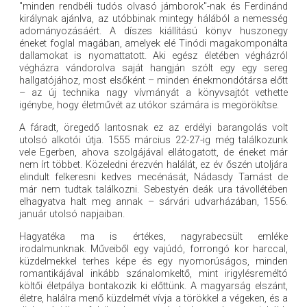
"minden rendbéli tudós olvasó jámborok"-nak és Ferdinánd
királynak ajánlva, az utóbbinak mintegy hálából a nemesség
adományozásáért. A díszes kiállítású könyv huszonegy
éneket foglal magában, amelyek elé Tinódi magakomponálta
dallamokat is nyomattatott. Aki egész életében végházról
végházra vándorolva saját hangján szólt egy egy sereg
hallgatójához, most elsőként – minden énekmondótársa előtt
– az új technika nagy vívmányát a könyvsajtót vethette
igénybe, hogy életművét az utókor számára is megörökítse.
A fáradt, öregedő lantosnak ez az erdélyi barangolás volt
utolsó alkotói útja. 1555 március 22-27-ig még találkozunk
vele Egerben, ahova szolgájával ellátogatott, de éneket már
nem írt többet. Közeledni érezvén halálát, ez év őszén utoljára
elindult felkeresni kedves mecénását, Nádasdy Tamást de
már nem tudtak találkozni. Sebestyén deák ura távollétében
elhagyatva halt meg annak – sárvári udvarházában, 1556.
január utolsó napjaiban.
Hagyatéka ma is értékes, nagyrabecsült emléke
irodalmunknak. Műveiből egy vajúdó, forrongó kor harccal,
küzdelmekkel terhes képe és egy nyomorúságos, minden
romantikájával inkább szánalomkeltő, mint irigylésreméltó
költői életpálya bontakozik ki előttünk. A magyarság elszánt,
életre, halálra menő küzdelmét vívja a törökkel a végeken, és a