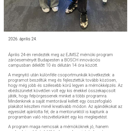
2026. április 24.
Április 24-én rendezték meg az EJMSZ mérnöki program
záróeseményét Budapesten a BOSCH innovációs
campusban délelőtt 10 és délután 14 óra között.
A megnyitó után különféle csoportmunkák következtek: a
programot beszéltük meg és fejlesztettük tovább közösen,
hogy még jobb és szélesebb körű legyen a mérnökképzés. Az
ebédszünetet követően volt egy kis énekkel összekapcsolt
játék, hogy felpörgessenek minket a többi programra.
Mindenkinek a saját mentorával kellett egy összefoglaló
plakátot készíteni minél kreatívabb módon. Az ajándékokat az
egyesület ajánlotta fel, de a mentorunktól is kaptunk a
programban való részvételünkért egy kis meglepetést.
A program maga nemcsak a mérnököknek jó, hanem