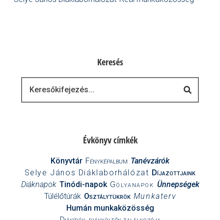
Keresés
Keresés
Évkönyv címkék
Könyvtár
Fényképalbum
Tanévzárók
Selye János Diáklaborhálózat
Díjazottjaink
Diáknapok
Tinódi-napok
Gólyanapok
Ünnepségek
Túlélőtúrák
Osztálytükrök
Munkaterv
Humán munkaközösség
Diákírók, diákköltők találkozója