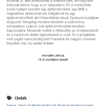
azoknak is, akik érdeklődnek a szakma iránt, de még nem
biztosak benne, hogy ez jó választás-e. Én a mentorálás
során tudtam beszélni egy építőmérnökkel, egy BME-s
negyedéves építészmérnök hallgatóval és egy
építészmérnökkel, aki Hollandiában tanult, Spanyolországban
dolgozott. Rengeteg mindent tanultam a számomra
szimpatikus szakról, sok építészmérnökkel kerültem
kapcsolatba. Mindezek mellett a felkészítés az önfejlesztésről
és a hard/soft skillek fejlesztéséről is szólt. Én a projektben
mint segítő valószínűleg bent maradok és nagyon szívesen
beszélek róla, ha valakit érdekel.
Horváth Letícia
10.A osztályos tanuló
Címkék
Selye János Diáklaborhálózat
Reál munkaközösség