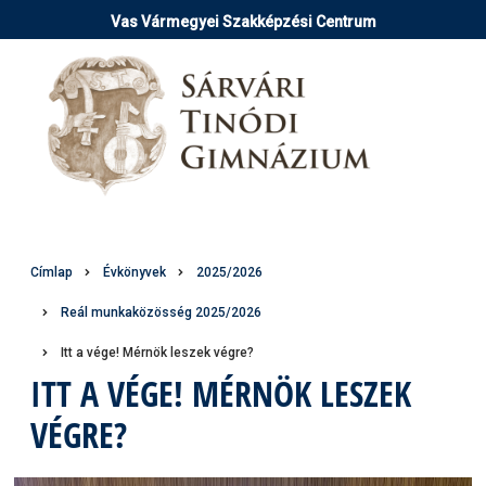
Ugrás
Vas Vármegyei Szakképzési Centrum
a
tartalomra
Morzsa
Címlap
Évkönyvek
2025/2026
Reál munkaközösség 2025/2026
Itt a vége! Mérnök leszek végre?
ITT A VÉGE! MÉRNÖK LESZEK
VÉGRE?