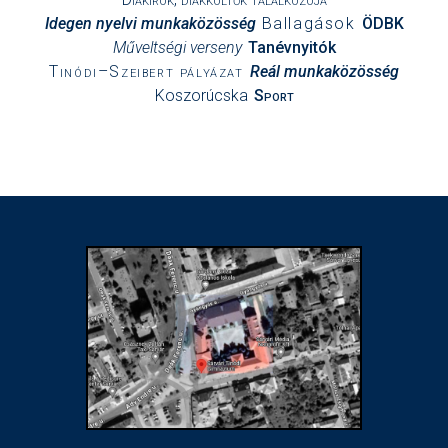
Idegen nyelvi munkaközösség
Ballagások
ÖDBK
Műveltségi verseny
Tanévnyitók
Tinódi–Szeibert pályázat
Reál munkaközösség
Koszorúcska
Sport