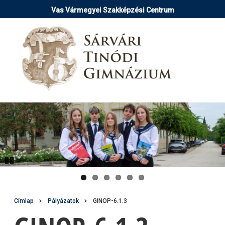
Ugrás
Vas Vármegyei Szakképzési Centrum
a
tartalomra
Pause
Morzsa
Címlap
Pályázatok
GINOP-6.1.3