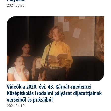
2021.05.28.
Videók a 2020. évi, 43. Kárpát-medencei
Középiskolás Irodalmi pályázat díjazottjainak
verseiből és prózáiból
2021.04.19.