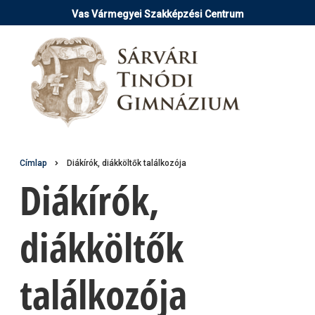
Ugrás
Vas Vármegyei Szakképzési Centrum
a
tartalomra
Morzsa
Címlap
Diákírók, diákköltők találkozója
Diákírók,
diákköltők
találkozója