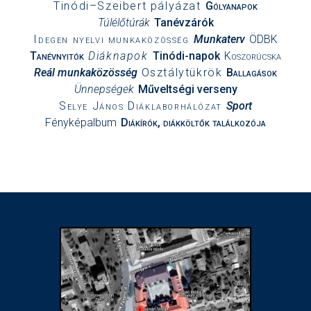
Tinódi–Szeibert pályázat
Gólyanapok
Túlélőtúrák
Tanévzárók
Idegen nyelvi munkaközösség
Munkaterv
ÖDBK
Tanévnyitók
Diáknapok
Tinódi-napok
Koszorúcska
Reál munkaközösség
Osztálytükrök
Ballagások
Ünnepségek
Műveltségi verseny
Selye János Diáklaborhálózat
Sport
Fényképalbum
Diákírók, diákköltők találkozója