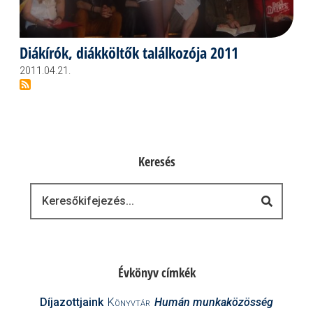
Diákírók, diákköltők találkozója 2011
2011.04.21.
Keresés
Keresés
Évkönyv címkék
Díjazottjaink
Könyvtár
Humán munkaközösség