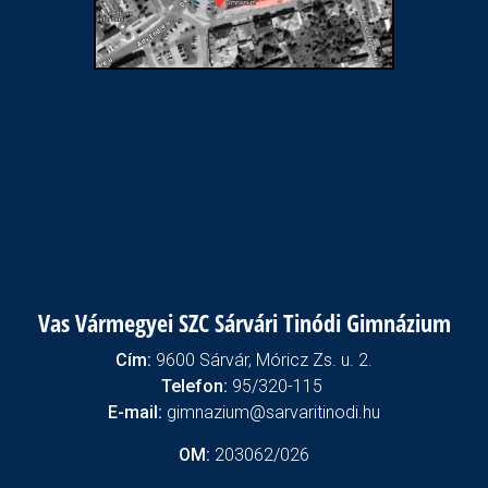
Vas Vármegyei SZC Sárvári Tinódi Gimnázium
Cím:
9600 Sárvár, Móricz Zs. u. 2.
Telefon:
95/320-115
E-mail:
gimnazium@sarvaritinodi.hu
OM:
203062/026