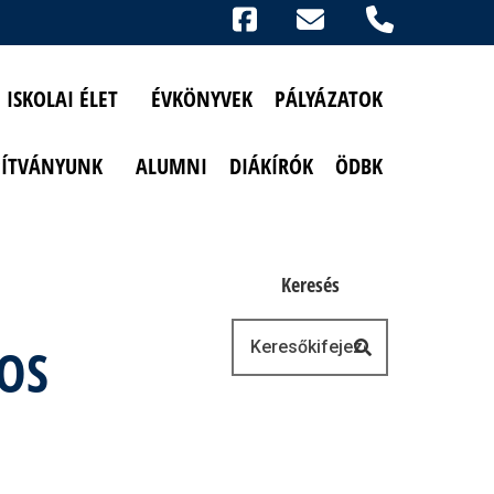
Ikonok
FACEBOOK
TELEFON
AKADÁLYMENTESÍTETT NÉZET
ISKOLAI ÉLET
ÉVKÖNYVEK
PÁLYÁZATOK
PÍTVÁNYUNK
ALUMNI
DIÁKÍRÓK
ÖDBK
Keresés
Keresés
LOS