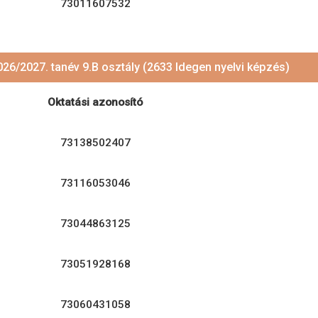
73011607532
026/2027. tanév 9.B osztály (2633 Idegen nyelvi képzés)
Oktatási azonosító
73138502407
73116053046
73044863125
73051928168
73060431058