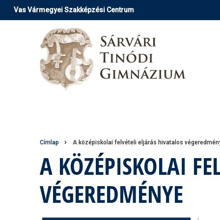
Ugrás
Vas Vármegyei Szakképzési Centrum
a
tartalomra
Morzsa
Címlap
A középiskolai felvételi eljárás hivatalos végeredmén
A KÖZÉPISKOLAI FE
VÉGEREDMÉNYE