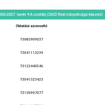
026/2027. tanév 9.A osztály (2632 Reál irányultságú képzés)
Oktatási azonosító
73083909037
73041113239
73122440546
73041323423
73130997077