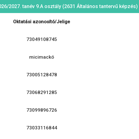
026/2027. tanév 9.A osztály (2631 Általános tantervű képzés)
Oktatási azonosító/Jelige
73049108745
micimackó
73005128478
73068291285
73099896726
73033116844