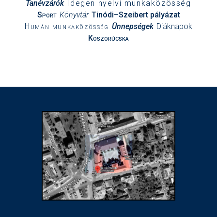
Tanévzárók
Idegen nyelvi munkaközösség
Sport
Könyvtár
Tinódi–Szeibert pályázat
Humán munkaközösség
Ünnepségek
Diáknapok
Koszorúcska