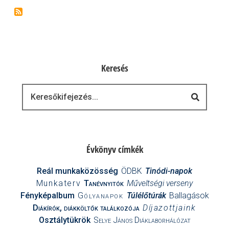
oldal
page
oldal
Keresés
Keresés
Évkönyv címkék
Reál munkaközösség
ÖDBK
Tinódi-napok
Munkaterv
Tanévnyitók
Műveltségi verseny
Fényképalbum
Gólyanapok
Túlélőtúrák
Ballagások
Diákírók, diákköltők találkozója
Díjazottjaink
Osztálytükrök
Selye János Diáklaborhálózat