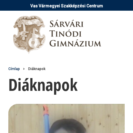
Ugrás
Vas Vármegyei Szakképzési Centrum
a
tartalomra
Morzsa
Címlap
Diáknapok
Diáknapok