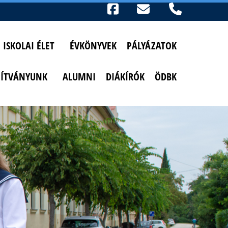
Ikonok
FACEBOOK
TELEFON
AKADÁLYMENTESÍTETT NÉZET
ISKOLAI ÉLET
ÉVKÖNYVEK
PÁLYÁZATOK
PÍTVÁNYUNK
ALUMNI
DIÁKÍRÓK
ÖDBK