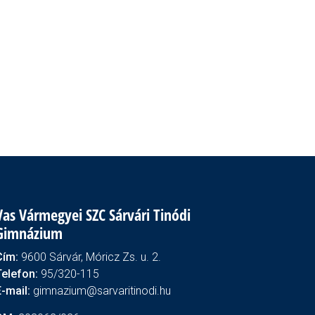
Vas Vármegyei SZC Sárvári Tinódi
Gimnázium
Cím:
9600 Sárvár, Móricz Zs. u. 2.
Telefon:
95/320-115
E-mail:
gimnazium@sarvaritinodi.hu