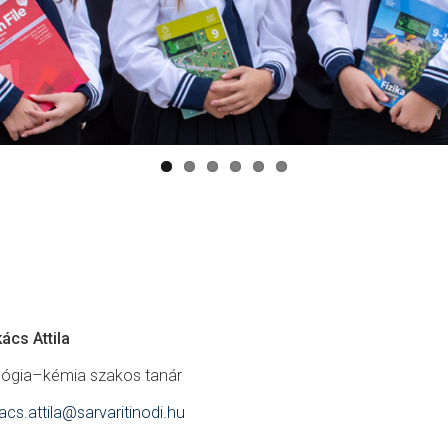
ács Attila
lógia–kémia szakos tanár
acs.attila@sarvaritinodi.hu