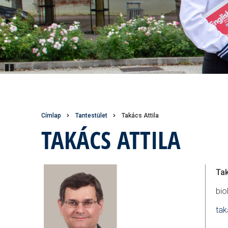
Pause
Morzsa
Címlap
Tantestület
Takács Attila
TAKÁCS ATTILA
Tak
bio
tak