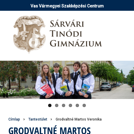
Ugrás
Vas Vármegyei Szakképzési Centrum
a
tartalomra
Pause
Morzsa
Címlap
Tantestület
Grodvaltné Martos Veronika
GRODVALTNÉ MARTOS