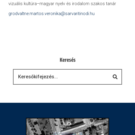
vizuális kultúra–magyar nyelv és irodalom szakos tanár
grodvaltne.martos.veronika@sarvaritinodi.hu
Keresés
Keresés