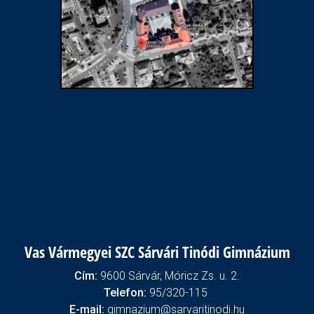
Vas Vármegyei SZC Sárvári Tinódi Gimnázium
Cím:
9600 Sárvár, Móricz Zs. u. 2.
Telefon:
95/320-115
E-mail:
gimnazium@sarvaritinodi.hu