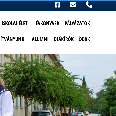
Ikonok
FACEBOOK
TELEFON
AKADÁLYMENTESÍTETT NÉZET
ISKOLAI ÉLET
ÉVKÖNYVEK
PÁLYÁZATOK
PÍTVÁNYUNK
ALUMNI
DIÁKÍRÓK
ÖDBK