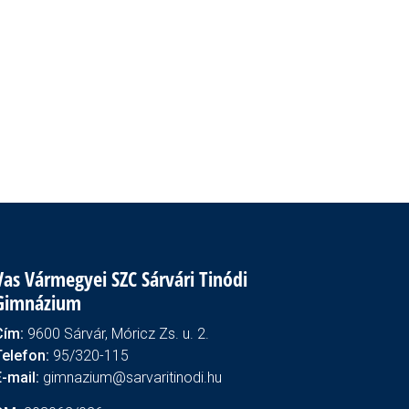
Vas Vármegyei SZC Sárvári Tinódi
Gimnázium
Cím:
9600 Sárvár, Móricz Zs. u. 2.
Telefon:
95/320-115
E-mail:
gimnazium@sarvaritinodi.hu