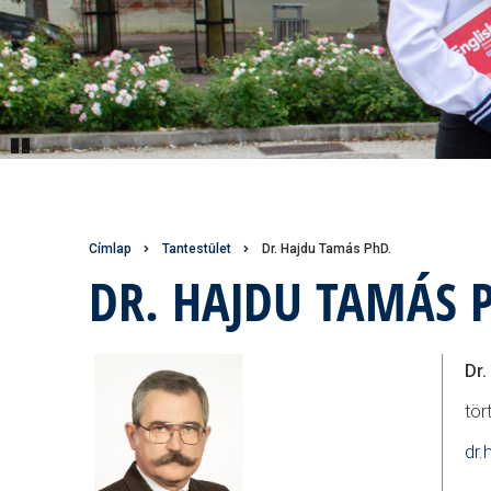
Pause
Morzsa
Címlap
Tantestület
Dr. Hajdu Tamás PhD.
DR. HAJDU TAMÁS 
Dr
tör
dr.