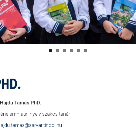
PHD.
. Hajdu Tamás PhD.
ténelem–latin nyelv szakos tanár
hajdu.tamas@sarvaritinodi.hu