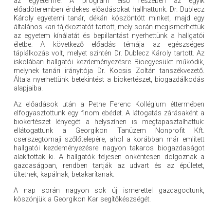
az egyetemre. A program első részében az egyik
előadóteremben érdekes előadásokat hallhattunk. Dr. Dublecz
Károly egyetemi tanár, dékán köszöntött minket, majd egy
általános kari tájékoztatót tartott, mely során megismerhettük
az egyetem kínálatát és bepillantást nyerhettünk a hallgatói
életbe. A következő előadás témája az egészséges
táplálkozás volt, melyet szintén Dr. Dublecz Károly tartott. Az
iskolában hallgatói kezdeményezésre Bioegyesület működik,
melynek tanári irányítója Dr. Kocsis Zoltán tanszékvezető.
Általa nyerhettünk betekintést a biokertészet, biogazdálkodás
alapjaiba.
Az előadások után a Pethe Ferenc Kollégium éttermében
elfogyasztottunk egy finom ebédet. A látogatás zárásaként a
biokertészet lényegét a helyszínen is megtapasztalhattuk:
ellátogattunk a Georgikon Tanüzem Nonprofit Kft.
cserszegtomaji szőlőtelepére, ahol a korábban már említett
hallgatói kezdeményezésre nagyon takaros biogazdaságot
alakítottak ki. A hallgatók teljesen önkéntesen dolgoznak a
gazdaságban, rendben tartják az udvart és az épületet,
ültetnek, kapálnak, betakarítanak.
A nap során nagyon sok új ismerettel gazdagodtunk,
köszönjük a Georgikon Kar segítőkészségét.