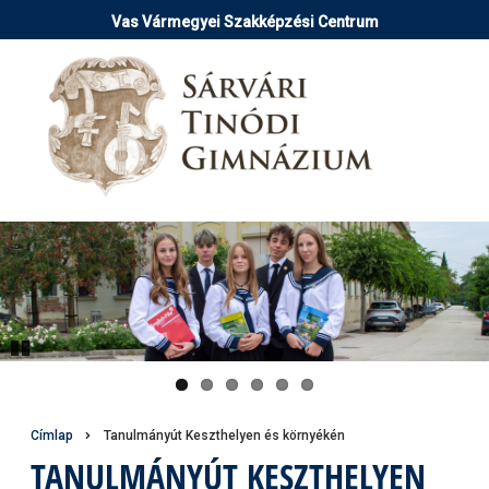
Ugrás
Vas Vármegyei Szakképzési Centrum
a
tartalomra
Pause
Morzsa
Címlap
Tanulmányút Keszthelyen és környékén
TANULMÁNYÚT KESZTHELYEN