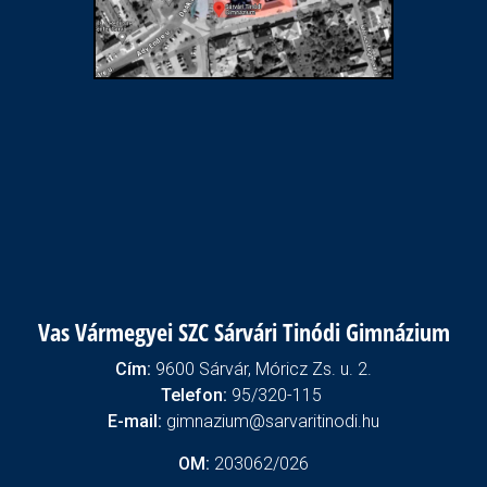
Vas Vármegyei SZC Sárvári Tinódi Gimnázium
Cím:
9600 Sárvár, Móricz Zs. u. 2.
Telefon:
95/320-115
E-mail:
gimnazium@sarvaritinodi.hu
OM:
203062/026