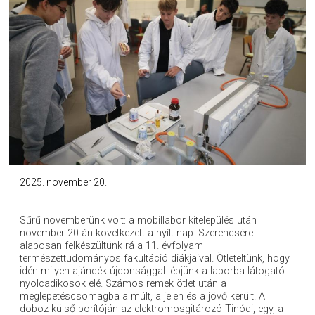
2025. november 20.
Sűrű novemberünk volt: a mobillabor kitelepülés után
november 20-án következett a nyílt nap. Szerencsére
alaposan felkészültünk rá a 11. évfolyam
természettudományos fakultáció diákjaival. Ötleteltünk, hogy
idén milyen ajándék újdonsággal lépjünk a laborba látogató
nyolcadikosok elé. Számos remek ötlet után a
meglepetéscsomagba a múlt, a jelen és a jövő került. A
doboz külső borítóján az elektromosgitározó Tinódi, egy, a