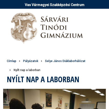
Ugrás
Vas Vármegyei Szakképzési Centrum
a
tartalomra
Morzsa
Címlap
Pályázatok
Selye János Diáklaborhálózat
Nyílt nap a laborban
NYÍLT NAP A LABORBAN