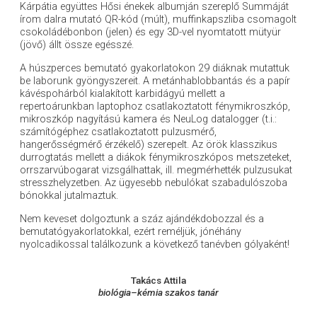
Kárpátia együttes Hősi énekek albumján szereplő Summáját
írom dalra mutató QR-kód (múlt), muffinkapszliba csomagolt
csokoládébonbon (jelen) és egy 3D-vel nyomtatott mütyür
(jövő) állt össze egésszé.
A húszperces bemutató gyakorlatokon 29 diáknak mutattuk
be laborunk gyöngyszereit. A metánhablobbantás és a papír
kávéspohárból kialakított karbidágyú mellett a
repertoárunkban laptophoz csatlakoztatott fénymikroszkóp,
mikroszkóp nagyítású kamera és NeuLog datalogger (t.i.:
számítógéphez csatlakoztatott pulzusmérő,
hangerősségmérő érzékelő) szerepelt. Az örök klasszikus
durrogtatás mellett a diákok fénymikroszkópos metszeteket,
orrszarvúbogarat vizsgálhattak, ill. megmérhették pulzusukat
stresszhelyzetben. Az ügyesebb nebulókat szabadulószoba
bónokkal jutalmaztuk.
Nem keveset dolgoztunk a száz ajándékdobozzal és a
bemutatógyakorlatokkal, ezért reméljük, jónéhány
nyolcadikossal találkozunk a következő tanévben gólyaként!
Takács Attila
biológia–kémia szakos tanár