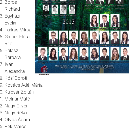
Boros
Richárd
Egyházi
Evelin
Farkas Miksa
Gruber Flóra
Rita
Halász
Barbara
Iván
Alexandra
Kósi Doroti
Kovács Adél Mária
Kulcsár Zoltán
Molnár Máté
Nagy Olivér
Nagy Réka
Ötvös Ádám
Pék Marcell