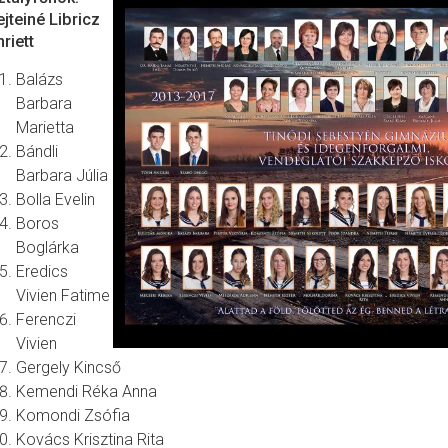
jteiné Libricz
riett
Balázs
Barbara
Marietta
Bándli
Barbara Júlia
Bolla Evelin
Boros
Boglárka
Eredics
Vivien Fatime
Ferenczi
Vivien
Gergely Kincső
Kemendi Réka Anna
Komondi Zsófia
Kovács Krisztina Rita