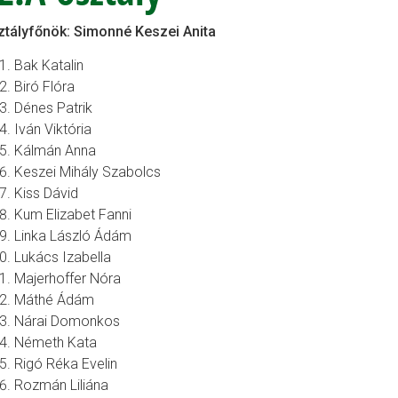
tályfőnök: Simonné Keszei Anita
Bak Katalin
Biró Flóra
Dénes Patrik
Iván Viktória
Kálmán Anna
Keszei Mihály Szabolcs
Kiss Dávid
Kum Elizabet Fanni
Linka László Ádám
Lukács Izabella
Majerhoffer Nóra
Máthé Ádám
Nárai Domonkos
Németh Kata
Rigó Réka Evelin
Rozmán Liliána