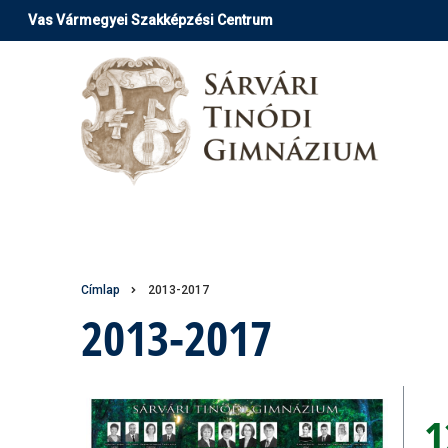
Ugrás
Vas Vármegyei Szakképzési Centrum
a
tartalomra
Morzsa
Címlap
2013-2017
2013-2017
1