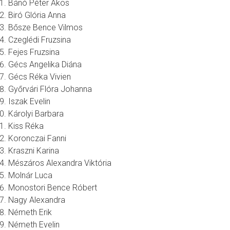
Bánó Péter Ákos
Biró Glória Anna
Bősze Bence Vilmos
Czeglédi Fruzsina
Fejes Fruzsina
Gécs Angelika Diána
Gécs Réka Vivien
Győrvári Flóra Johanna
Iszak Evelin
Károlyi Barbara
Kiss Réka
Koronczai Fanni
Kraszni Karina
Mészáros Alexandra Viktória
Molnár Luca
Monostori Bence Róbert
Nagy Alexandra
Németh Erik
Németh Evelin