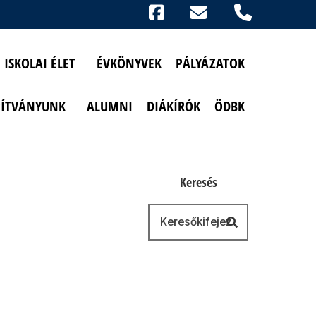
Ikonok
FACEBOOK
TELEFON
AKADÁLYMENTESÍTETT NÉZET
ISKOLAI ÉLET
ÉVKÖNYVEK
PÁLYÁZATOK
PÍTVÁNYUNK
ALUMNI
DIÁKÍRÓK
ÖDBK
Keresés
Keresés