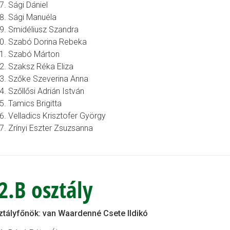
Sági Dániel
Sági Manuéla
Smidéliusz Szandra
Szabó Dorina Rebeka
Szabó Márton
Szaksz Réka Eliza
Szőke Szeverina Anna
Szőllősi Adrián István
Tamics Brigitta
Velladics Krisztofer György
Zrínyi Eszter Zsuzsanna
2.B osztály
tályfőnök: van Waardenné Csete Ildikó