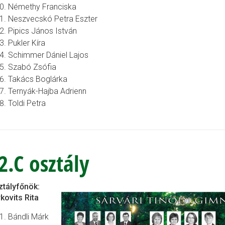
Némethy Franciska
Neszvecskó Petra Eszter
Pipics János István
Pukler Kíra
Schimmer Dániel Lajos
Szabó Zsófia
Takács Boglárka
Ternyák-Hajba Adrienn
Toldi Petra
2.C osztály
ztályfőnök:
kovits Rita
Bándli Márk