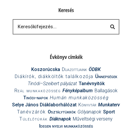
Keresés
Keresés
Évkönyv címkék
Koszorúcska
Díjazottjaink
ÖDBK
Diákírók, diákköltők találkozója
Ünnepségek
Tinódi–Szeibert pályázat
Tanévnyitók
Reál munkaközösség
Fényképalbum
Ballagások
Tinódi-napok
Humán munkaközösség
Selye János Diáklaborhálózat
Könyvtár
Munkaterv
Tanévzárók
Osztálytükrök
Gólyanapok
Sport
Túlélőtúrák
Diáknapok
Műveltségi verseny
Idegen nyelvi munkaközösség