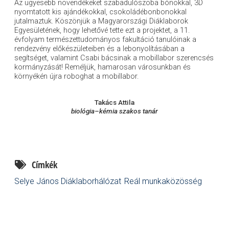
Az ügyesebb növendékeket szabadulószoba bónokkal, 3D
nyomtatott kis ajándékokkal, csokoládébonbonokkal
jutalmaztuk. Köszönjük a Magyarországi Diáklaborok
Egyesületének, hogy lehetővé tette ezt a projektet, a 11.
évfolyam természettudományos fakultáció tanulóinak a
rendezvény előkészületeiben és a lebonyolításában a
segítséget, valamint Csabi bácsinak a mobillabor szerencsés
kormányzását! Reméljük, hamarosan városunkban és
környékén újra roboghat a mobillabor.
Takács Attila
biológia–kémia szakos tanár
Címkék
Selye János Diáklaborhálózat
Reál munkaközösség