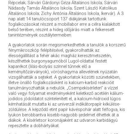
Répcelak; Sárvári Gárdonyi Géza Általános Iskola; Sárvári
Nádasdy Tamás Általános Iskola; Szent László Katolikus
Általános Iskola; Zichy Antónia Általános Iskola, Ikervár). A 3
nap alatt 14 tanulócsoport 137 diákjának tartottunk
foglalkozásokat részint a mobillabor erre a célra kialakított
belső terében, részint a hideg időjárás miatt a felkeresett
tanintézmények osztálytermeiben.
A gyakorlatok során megismerkedhettek a tanulók a korszerű
fénymikroszkóp felépítésével, gyakorolhatták az
élességállítást a fehér akác magház keresztmetszetén,
készíthettek burgonyagumóból Lugol-oldattal festett
kaparékot (lilás-ibolyás színnel tűnnek elő a
keményítőzárványok), vöröshagyma allevelének nyúzatán
vizsgálhatták a sejteket. A gyakorlatok közötti szünetekben,
illetve önálló foglalkozásként is kalcium-karbid reakcióit
tanulmányozhatták a nebulók. „Csempekísérleten” a vízzel
való vegyi folyamat eredményeként keletkező acetilén kálium-
jodidos jódoldatot színtelenített el, a kalcium-hidroxid lúgos
kémhatását mutatta ki az univerzál indikátorpapír kékülése-
zöldülése. A képződő etint papír kávéspohár alatt felfogva, kis
lyukon berobbantva kisebb-nagyobb ijedelmet élhettek át a
diákok. A kísérletsor koronájaként az udvaron karbidágyú
repesztette a dobhártyákat.