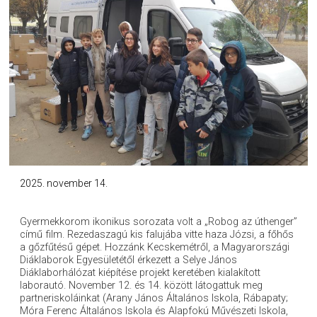
2025. november 14.
Gyermekkorom ikonikus sorozata volt a „Robog az úthenger”
című film. Rezedaszagú kis falujába vitte haza Józsi, a főhős
a gőzfűtésű gépet. Hozzánk Kecskemétről, a Magyarországi
Diáklaborok Egyesületétől érkezett a Selye János
Diáklaborhálózat kiépítése projekt keretében kialakított
laborautó. November 12. és 14. között látogattuk meg
partneriskoláinkat (Arany János Általános Iskola, Rábapaty;
Móra Ferenc Általános Iskola és Alapfokú Művészeti Iskola,