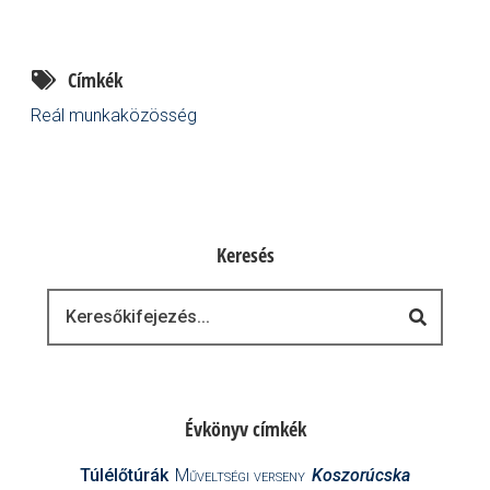
Címkék
Reál munkaközösség
Keresés
Keresés
Évkönyv címkék
Túlélőtúrák
Műveltségi verseny
Koszorúcska