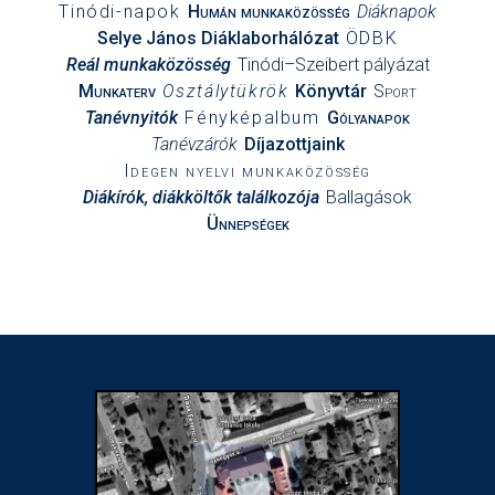
Tinódi-napok
Humán munkaközösség
Diáknapok
Selye János Diáklaborhálózat
ÖDBK
Reál munkaközösség
Tinódi–Szeibert pályázat
Munkaterv
Osztálytükrök
Könyvtár
Sport
Tanévnyitók
Fényképalbum
Gólyanapok
Tanévzárók
Díjazottjaink
Idegen nyelvi munkaközösség
Diákírók, diákköltők találkozója
Ballagások
Ünnepségek