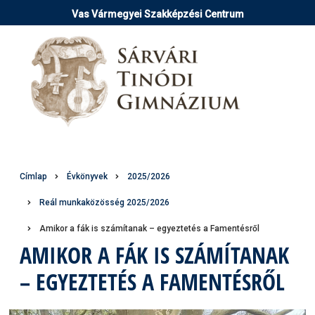
Ugrás
Vas Vármegyei Szakképzési Centrum
a
tartalomra
Morzsa
Címlap
Évkönyvek
2025/2026
Reál munkaközösség 2025/2026
Amikor a fák is számítanak – egyeztetés a Famentésről
AMIKOR A FÁK IS SZÁMÍTANAK
– EGYEZTETÉS A FAMENTÉSRŐL