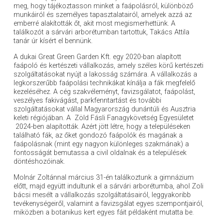
meg, hogy tájékoztasson minket a faápolásról, különböző
munkáiról és személyes tapasztalatairól, amelyek azzá az
emberré alakították őt, akit most megismerhettünk. A
találkozót a sárvári arborétumban tartottuk, Takács Attila
tanár úr kísért el bennünk.
A dukai Great Green Garden Kft. egy 2020-ban alapított
faápoló és kertészeti vállalkozás, amely széles körű kertészeti
szolgáltatásokat nyújt a lakosság számára. A vállalkozás a
legkorszerűbb faápolási technikákat kínálja a fák megfelelő
kezeléséhez. A cég szakvéleményt, favizsgálatot, faápolást,
veszélyes fakivágást, parkfenntartást és további
szolgáltatásokat vállal Magyarország dunántúli és Ausztria
keleti régiójában. A Zöld Fásli Fanagykövetség Egyesületet
2024-ben alapították. Azért jött létre, hogy a településeken
található fák, az őket gondozó faápolók és magának a
faápolásnak (mint egy nagyon különleges szakmának) a
fontosságát bemutassa a civil oldalnak és a települések
döntéshozóinak.
Molnár Zoltánnal március 31-én találkoztunk a gimnázium
előtt, majd együtt indultunk el a sárvári arborétumba, ahol Zoli
bácsi mesélt a vállalkozás szolgáltatásairól, leggyakoribb
tevékenységeiről, valamint a favizsgálat egyes szempontjairól,
miközben a botanikus kert egyes fáit példaként mutatta be.