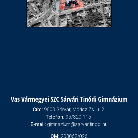
Vas Vármegyei SZC Sárvári Tinódi Gimnázium
Cím:
9600 Sárvár, Móricz Zs. u. 2.
Telefon:
95/320-115
E-mail:
gimnazium@sarvaritinodi.hu
OM:
203062/026