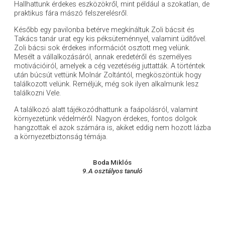
Hallhattunk érdekes eszközökről, mint például a szokatlan, de
praktikus fára mászó felszerelésről.
Később egy pavilonba betérve megkínáltuk Zoli bácsit és
Takács tanár urat egy kis péksüteménnyel, valamint üdítővel.
Zoli bácsi sok érdekes információt osztott meg velünk.
Mesélt a vállalkozásáról, annak eredetéről és személyes
motivációiról, amelyek a cég vezetéséig juttatták. A történtek
után búcsút vettünk Molnár Zoltántól, megköszöntük hogy
találkozott velünk. Reméljük, még sok ilyen alkalmunk lesz
találkozni Vele.
A találkozó alatt tájékozódhattunk a faápolásról, valamint
környezetünk védelméről. Nagyon érdekes, fontos dolgok
hangzottak el azok számára is, akiket eddig nem hozott lázba
a környezetbiztonság témája.
Boda Miklós
9.A osztályos tanuló