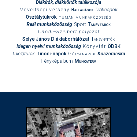
Diákírók, diákköltők találkozója
Műveltségi verseny
Ballagások
Diáknapok
Osztálytükrök
Humán munkaközösség
Reál munkaközösség
Sport
Tanévzárók
Tinódi–Szeibert pályázat
Selye János Diáklaborhálózat
Tanévnyitók
Idegen nyelvi munkaközösség
Könyvtár
ÖDBK
Túlélőtúrák
Tinódi-napok
Gólyanapok
Koszorúcska
Fényképalbum
Munkaterv