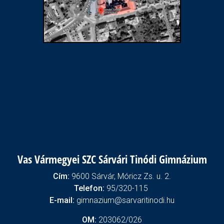
Vas Vármegyei SZC Sárvári Tinódi Gimnázium
Cím:
9600 Sárvár, Móricz Zs. u. 2.
Telefon:
95/320-115
E-mail:
gimnazium@sarvaritinodi.hu
OM:
203062/026