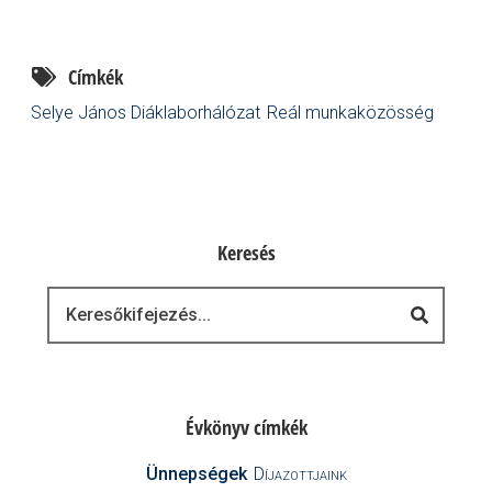
Címkék
Selye János Diáklaborhálózat
Reál munkaközösség
Keresés
Keresés
Évkönyv címkék
Ünnepségek
Díjazottjaink