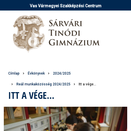
Ugrás
Vas Vármegyei Szakképzési Centrum
a
tartalomra
Morzsa
Címlap
Évkönyvek
2024/2025
Reál munkaközösség 2024/2025
Itt a vége…
ITT A VÉGE…