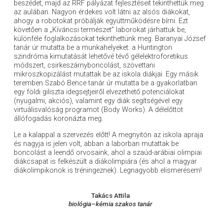
beszédet, majd az RRF pályázat fejlesztéseit tekinthettük meg
az aulában. Nagyon érdekes volt látni az alsós diákokat,
ahogy a robotokat próbálják együttműködésre bírni. Ezt
követően a „Kíváncsi természet” laborokat járhattuk be,
különféle foglalkozásokat tekinthettünk meg. Baranyai József
tanár úr mutatta be a munkahelyeket: a Huntington
szindróma kimutatását lehetővé tévő gélelektroforetikus
módszert, csirkeszárnyboncolást, szövettani
mikroszkopizálást mutattak be az iskola diákjai. Egy másik
teremben Szabó Bence tanár úr mutatta be a gyakorlatban
egy földi giliszta idegsejtjeiről elvezethető potenciálokat
(nyugalmi, akciós), valamint egy diák segítségével egy
virtuálisvalóság programot (Body Works). A délelőttöt
állófogadás koronázta meg.
Le a kalappal a szervezés előtt! A megnyitón az iskola apraja
és nagyja is jelen volt, abban a laborban mutattak be
boncolást a leendő orvosaink, ahol a szaúd-arábiai olimpiai
diákcsapat is felkészült a diákolimpiára (és ahol a magyar
diákolimpikonok is tréningeznek). Legnagyobb elismerésem!
Takács Attila
biológia–kémia szakos tanár