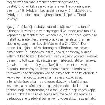
foglakozásain már ismerkedhettetek egymással,
osztályfőnökeikkel, az iskola tanáraival. Hagyományaink
szerint a 10. évfolyam képviselői az évnyitón feltűzték a 9.
évfolyamos diákoknak a gimnázium jelképét, a Tinódi
jelvényt.
Igazgatónő két új szabályozásról is tájékoztatta a tanuló
ifjúságot. Kizárólag a versenyengedéllyel rendelkező tanulók
kaphatnak felmentést heti két óra alól, ha az edzés igazolása
mellett az érintett testnevelésórát közismereti tanóra nem
előzi meg vagy nem követi. Másrészt a 245/2024. Korm.
rendelet alapján a közbiztonságra különösen veszélyes
eszközöket (pl. rugóskés, csúzli, boxer, gázspray, álkulcs),
valamint kábítószert, lőfegyvert, vagy a tizennyolcadik életévét
be nem töltött személy részére nem értékesíthető termékeket
(az alkohol- és dohánytermékek) tilos bevinni a nevelési-
oktatási intézménybe, illetve a használatában korlátozott
tárgyakat (a telekommunikációs eszközök, mobiltelefonok, a
kép- vagy hangrögzítésre alkalmas eszközök és az
internetelérésre alkalmas okoseszközök) a tanítási nap
kezdetén, a tanítási órák megkezdése előtt le kell adni a
tanítási nap időtartamára, és a tanuló azt a nap végén kapja
vissza. Oktatási célra és egészségügyi okból igazgatói és
pedagógusi engedéllyel bármilyen okoseszköz használható.