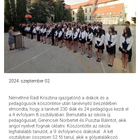
2024. szeptember 02.
Némethné Rádl Krisztina igazgatónő a diákok és a
pedagógusok köszöntése után tanévnyitó beszédében
elmondta, hogy a tanévet 230 diák és 24 pedagógus kezdi el
a 4 évfolyam 8 osztályában. Bemutatta az iskola új
pedagógusait, Gerencsér Norbertet és Pusztai Bálintot, akik
angol nyelvet fognak oktatni. Köszöntötte az iskola
legfiatalabb tanulóit, a 9. évfolyamos diákokat. A két
osztályban összesen 52 fő tanul, akik a gólyatalálkozó