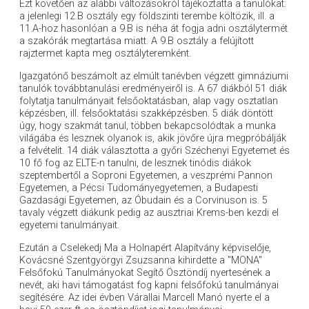
Ezt követően az alábbi változásokról tájékoztatta a tanulókat:
a jelenlegi 12.B osztály egy földszinti terembe költözik, ill. a
11.A-hoz hasonlóan a 9.B is néha át fogja adni osztálytermét
a szakórák megtartása miatt. A 9.B osztály a felújított
rajztermet kapta meg osztályteremként.
Igazgatónő beszámolt az elmúlt tanévben végzett gimnáziumi
tanulók továbbtanulási eredményeiről is. A 67 diákból 51 diák
folytatja tanulmányait felsőoktatásban, alap vagy osztatlan
képzésben, ill. felsőoktatási szakképzésben. 5 diák döntött
úgy, hogy szakmát tanul, többen bekapcsolódtak a munka
világába és lesznek olyanok is, akik jövőre újra megpróbálják
a felvételit. 14 diák választotta a győri Széchenyi Egyetemet és
10 fő fog az ELTE-n tanulni, de lesznek tinódis diákok
szeptembertől a Soproni Egyetemen, a veszprémi Pannon
Egyetemen, a Pécsi Tudományegyetemen, a Budapesti
Gazdasági Egyetemen, az Óbudain és a Corvinuson is. 5
tavaly végzett diákunk pedig az ausztriai Krems-ben kezdi el
egyetemi tanulmányait.
Ezután a Cselekedj Ma a Holnapért Alapítvány képviselője,
Kovácsné Szentgyörgyi Zsuzsanna kihirdette a "MONA"
Felsőfokú Tanulmányokat Segítő Ösztöndíj nyertesének a
nevét, aki havi támogatást fog kapni felsőfokú tanulmányai
segítésére. Az idei évben Várallai Marcell Manó nyerte el a