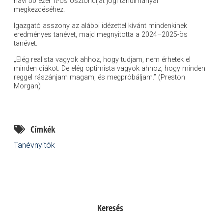
havi 50 ezer ft-os ösztöndíjat jogi tanulmányai
megkezdéséhez.
Igazgató asszony az alábbi idézettel kívánt mindenkinek
eredményes tanévet, majd megnyitotta a 2024–2025-ös
tanévet.
„Elég realista vagyok ahhoz, hogy tudjam, nem érhetek el
minden diákot. De elég optimista vagyok ahhoz, hogy minden
reggel rászánjam magam, és megpróbáljam.” (Preston
Morgan)
Címkék
Tanévnyitók
Keresés