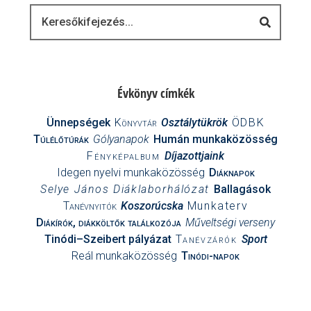
Keresés
Évkönyv címkék
Ünnepségek
Könyvtár
Osztálytükrök
ÖDBK
Túlélőtúrák
Gólyanapok
Humán munkaközösség
Fényképalbum
Díjazottjaink
Idegen nyelvi munkaközösség
Diáknapok
Selye János Diáklaborhálózat
Ballagások
Tanévnyitók
Koszorúcska
Munkaterv
Diákírók, diákköltők találkozója
Műveltségi verseny
Tinódi–Szeibert pályázat
Tanévzárók
Sport
Reál munkaközösség
Tinódi-napok