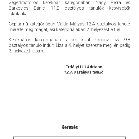
Segédmotoros kerékpár kategóriában Nagy Petra és
Barkovics Dániel 11.B osztályos tanulók képviselték
iskolánkat.
Gépjármű kategóriában Vajda Mátyás 12.A osztályos tanuló
mérette meg magát, aki kategóriájában 2. helyezést ért el.
Kerékpáros kategóriában rajtam kívül Pónácz Liza 9.B
osztályos tanuló indult. Liza a 4. helyet szerezte meg, én pedig
3. helyezett lettem.
Erdélyi Lili Adrienn
12.A osztályos tanuló
Keresés