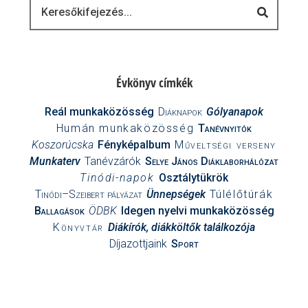
Keresés
Évkönyv címkék
Reál munkaközösség
Diáknapok
Gólyanapok
Humán munkaközösség
Tanévnyitók
Koszorúcska
Fényképalbum
Műveltségi verseny
Munkaterv
Tanévzárók
Selye János Diáklaborhálózat
Tinódi-napok
Osztálytükrök
Tinódi–Szeibert pályázat
Ünnepségek
Túlélőtúrák
Ballagások
ÖDBK
Idegen nyelvi munkaközösség
Könyvtár
Diákírók, diákköltők találkozója
Díjazottjaink
Sport