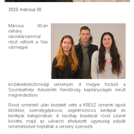
2023. március 30.
Március 30-án
néhány
iskolatársammal
részt vettünk a Vas
vármegyei
közlekedésbiztonsági versenyen. A megyei forduló a
Szombathelyi Készenléti Rendőrség kapitányságán került
megrendezésre.
Rövid ismertető után kezdetét vette a KRESZ ismereti lapok
kitöltése, személygépkocsi, segédmotoros kerékpár és
kerékpár kategóriában. A tesztlap beadását rövid szünet
követte, majd az udvaron elhelyezett ügyességi pályák
ismertetésével folytatták a verseny szervezői.