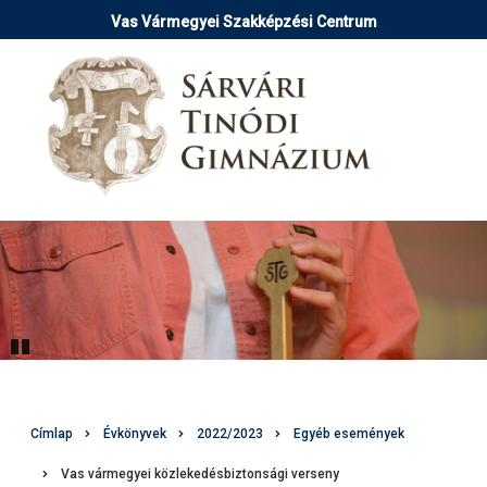
Ugrás
Vas Vármegyei Szakképzési Centrum
a
tartalomra
Pause
Morzsa
Címlap
Évkönyvek
2022/2023
Egyéb események
Vas vármegyei közlekedésbiztonsági verseny