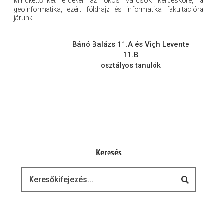
Mindkettőnket érdekel az okos városok kérdésköre, a
geoinformatika, ezért földrajz és informatika fakultációra
járunk.
Bánó Balázs 11.A és Vigh Levente
11.B
osztályos tanulók
Keresés
Keresés