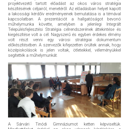
projektvezető tartott előadást az okos város stratégia
készítésének céljairól, menetéről. Az előadásban helyet kapott
a lakossági kérdőív eredményeinek bemutatása is a témával
kapcsolatban. A prezentációt a hallgatóságot bevonó
műhelymunka követte, amelyben a jelenlegi Integrált
Településfejlesztési Stratégia célrendszerének áttekintése és
kiegészítése volt a cél. Nagyszerű és egyben érdekes élmény
volt részt venni egy városi stratégiai dokumentum
előkészítésében. A szervezők kifejezetten örültek annak, hogy
középiskolások is jelen voltak, ötleteikkel, véleményükkel
segítették a műhelymunkát.
A Sárvári Tinódi Gimnáziumot ketten képviseltük.