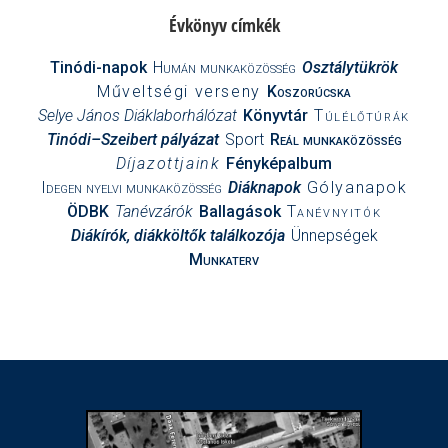
Évkönyv címkék
Tinódi-napok
Humán munkaközösség
Osztálytükrök
Műveltségi verseny
Koszorúcska
Selye János Diáklaborhálózat
Könyvtár
Túlélőtúrák
Tinódi–Szeibert pályázat
Sport
Reál munkaközösség
Díjazottjaink
Fényképalbum
Idegen nyelvi munkaközösség
Diáknapok
Gólyanapok
ÖDBK
Tanévzárók
Ballagások
Tanévnyitók
Diákírók, diákköltők találkozója
Ünnepségek
Munkaterv