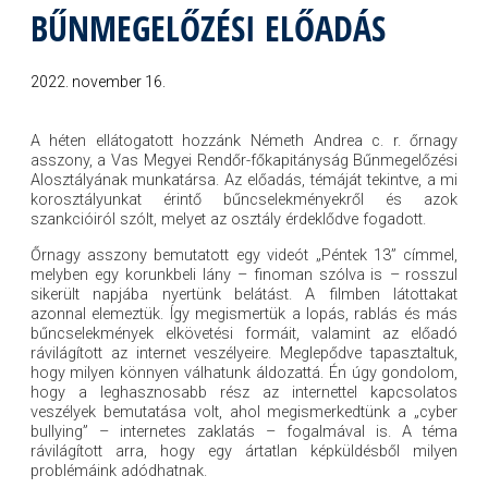
BŰNMEGELŐZÉSI ELŐADÁS
2022. november 16.
A héten ellátogatott hozzánk Németh Andrea c. r. őrnagy
asszony, a Vas Megyei Rendőr-főkapitányság Bűnmegelőzési
Alosztályának munkatársa. Az előadás, témáját tekintve, a mi
korosztályunkat érintő bűncselekményekről és azok
szankcióiról szólt, melyet az osztály érdeklődve fogadott.
Őrnagy asszony bemutatott egy videót „Péntek 13” címmel,
melyben egy korunkbeli lány
–
finoman szólva is
–
rosszul
sikerült napjába nyertünk belátást. A filmben látottakat
azonnal elemeztük. Így megismertük a lopás, rablás és más
bűncselekmények elkövetési formáit, valamint az előadó
rávilágított az internet veszélyeire. Meglepődve tapasztaltuk,
hogy milyen könnyen válhatunk áldozattá. Én úgy gondolom,
hogy a leghasznosabb rész az internettel kapcsolatos
veszélyek bemutatása volt, ahol megismerkedtünk a „cyber
bullying”
–
internetes zaklatás – fogalmával is. A téma
rávilágított arra, hogy egy ártatlan képküldésből milyen
problémáink adódhatnak.