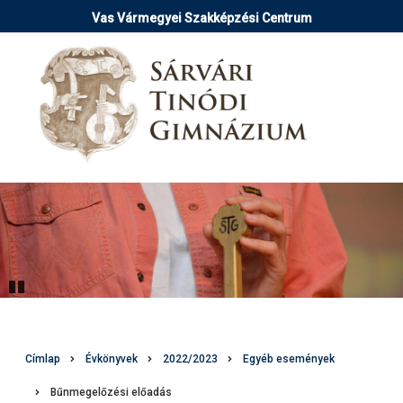
Ugrás
Vas Vármegyei Szakképzési Centrum
a
tartalomra
Pause
Morzsa
Címlap
Évkönyvek
2022/2023
Egyéb események
Bűnmegelőzési előadás