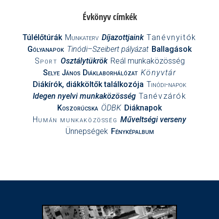
Évkönyv címkék
Túlélőtúrák
Munkaterv
Díjazottjaink
Tanévnyitók
Gólyanapok
Tinódi–Szeibert pályázat
Ballagások
Sport
Osztálytükrök
Reál munkaközösség
Selye János Diáklaborhálózat
Könyvtár
Diákírók, diákköltők találkozója
Tinódi-napok
Idegen nyelvi munkaközösség
Tanévzárók
Koszorúcska
ÖDBK
Diáknapok
Humán munkaközösség
Műveltségi verseny
Ünnepségek
Fényképalbum