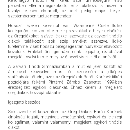
Rendhagyó módon én kérek szót ünnepségünk első
perceiben. Eltér a megszokottól ez a találkozó is, hiszen a
tavalyi teljesen elmaradt, az ideit pedig május helyett
szeptemberben tudtuk megrendezni.
Hosszú éveken keresztül van Waardenné Csete Ildikó
kolléganőm köszöntötte meleg szavakkal e helyen elsőként
az Öregdiákokat, szívvel-lélekkel szervezte az egykori tinódis
diákok találkozóit sok szép emléket szerezve. Ildikó
türelemmel viselt hosszú betegsége után húsvétkor eltávozott
közülünk. Emlékét őrzi gimnáziumunk legújabb, réztáblával
megjelölt nyelvi terme, mely az ő nevét viseli ettől a tanévtől.
A Sárvári Tinódi Gimnáziumban a múlt és jelen között az
átmenetet képviselve most én szeretném a jelképes
stafétabotot átadni, azaz az Öregdiákok Baráti Körének titkári
pozíciójára felkérni Pintérné Zámbó Zsanettet, 1999-ben
érettségizett egykori diákunkat. Ehhez kérem a megjelent
öregdiákok hozzájárulását is.
Igazgató beszéde
Sok szeretettel köszöntöm az Öreg Diákok Baráti Körének
elnökségi tagjait, meghívott vendégeinket, egykori és jelenlegi
kollégáimat, valamint valamennyi megjelent egykori tinódis
diákot.