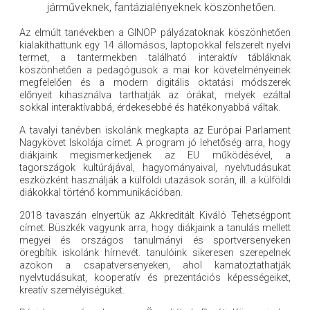
járműveknek, fantázialényeknek köszönhetően.
Az elmúlt tanévekben a GINOP pályázatoknak köszönhetően
kialakíthattunk egy 14 állomásos, laptopokkal felszerelt nyelvi
termet, a tantermekben található interaktív tábláknak
köszönhetően a pedagógusok a mai kor követelményeinek
megfelelően és a modern digitális oktatási módszerek
előnyeit kihasználva tarthatják az órákat, melyek ezáltal
sokkal interaktívabbá, érdekesebbé és hatékonyabbá váltak.
A tavalyi tanévben iskolánk megkapta az Európai Parlament
Nagykövet Iskolája címet. A program jó lehetőség arra, hogy
diákjaink megismerkedjenek az EU működésével, a
tagországok kultúrájával, hagyományaival, nyelvtudásukat
eszközként használják a külföldi utazások során, ill. a külföldi
diákokkal történő kommunikációban.
2018 tavaszán elnyertük az Akkreditált Kiváló Tehetségpont
címet. Büszkék vagyunk arra, hogy diákjaink a tanulás mellett
megyei és országos tanulmányi és sportversenyeken
öregbítik iskolánk hírnevét. tanulóink sikeresen szerepelnek
azokon a csapatversenyeken, ahol kamatoztathatják
nyelvtudásukat, kooperatív és prezentációs képességeiket,
kreatív személyiségüket.