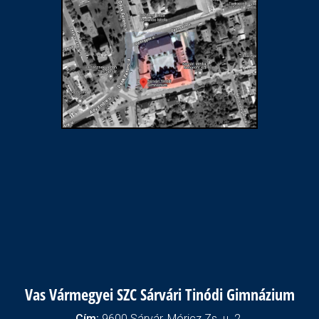
Vas Vármegyei SZC Sárvári Tinódi Gimnázium
Cím:
9600 Sárvár, Móricz Zs. u. 2.