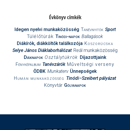
Évkönyv címkék
Idegen nyelvi munkaközösség
Tanévnyitók
Sport
Túlélőtúrák
Tinódi-napok
Ballagások
Diákírók, diákköltők találkozója
Koszorúcska
Selye János Diáklaborhálózat
Reál munkaközösség
Diáknapok
Osztálytükrök
Díjazottjaink
Fényképalbum
Tanévzárók
Műveltségi verseny
ÖDBK
Munkaterv
Ünnepségek
Humán munkaközösség
Tinódi–Szeibert pályázat
Könyvtár
Gólyanapok