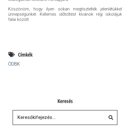
Köszönöm, hogy ilyen sokan megtisztelték jelenlétükkel
ünnepségünket. Kellemes időtöltést kívánok régi iskolájuk
falai között.
Címkék
ÖDBK
Keresés
Keresés