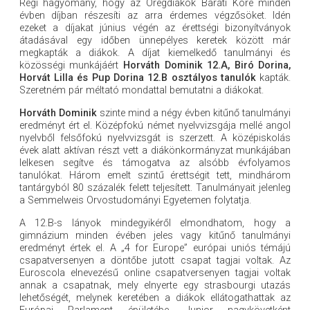
Régi hagyomány, hogy az Öregdiákok Baráti Köre minden
évben díjban részesíti az arra érdemes végzősöket. Idén
ezeket a díjakat június végén az érettségi bizonyítványok
átadásával egy időben ünnepélyes keretek között már
megkapták a diákok. A díjat kiemelkedő tanulmányi és
közösségi munkájáért
Horváth Dominik 12.A, Biró Dorina,
Horvát Lilla és Pup Dorina 12.B osztályos tanulók
kapták.
Szeretném pár méltató mondattal bemutatni a diákokat.
Horváth Dominik
szinte mind a négy évben kitűnő tanulmányi
eredményt ért el. Középfokú német nyelvvizsgája mellé angol
nyelvből felsőfokú nyelvvizsgát is szerzett. A középiskolás
évek alatt aktívan részt vett a diákönkormányzat munkájában
lelkesen segítve és támogatva az alsóbb évfolyamos
tanulókat. Három emelt szintű érettségit tett, mindhárom
tantárgyból 80 százalék felett teljesített. Tanulmányait jelenleg
a Semmelweis Orvostudományi Egyetemen folytatja.
A 12.B-s lányok mindegyikéről elmondhatom, hogy a
gimnázium minden évében jeles vagy kitűnő tanulmányi
eredményt értek el. A „4 for Europe” európai uniós témájú
csapatversenyen a döntőbe jutott csapat tagjai voltak. Az
Euroscola elnevezésű online csapatversenyen tagjai voltak
annak a csapatnak, mely elnyerte egy strasbourgi utazás
lehetőségét, melynek keretében a diákok ellátogathattak az