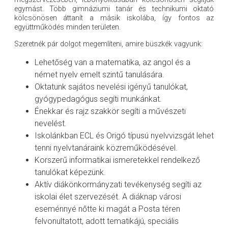
egymást. Több gimnáziumi tanár és technikumi oktató
kölcsönösen áttanít a másik iskolába, így fontos az
együttműködés minden területen.
Szeretnék pár dolgot megemlíteni, amire büszkék vagyunk:
Lehetőség van a matematika, az angol és a
német nyelv emelt szintű tanulására.
Oktatunk sajátos nevelési igényű tanulókat,
gyógypedagógus segíti munkánkat.
Énekkar és rajz szakkör segíti a művészeti
nevelést.
Iskolánkban ECL és Origó típusú nyelvvizsgát lehet
tenni nyelvtanáraink közreműködésével.
Korszerű informatikai ismeretekkel rendelkező
tanulókat képezünk.
Aktív diákönkormányzati tevékenység segíti az
iskolai élet szervezését. A diáknap városi
eseménnyé nőtte ki magát a Posta téren
felvonultatott, adott tematikájú, speciális