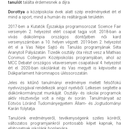
tanulót
találta érdemesnek a díjra.
Dorottya
a középiskolai évek alatt szép eredményeket ért el
mind a sport, mind a humán és reáltárgyak területén.
2017-ben a Kutatók Éjszakája programsorozat Science Fair
versenyén 2. helyezést elért csapat tagja volt. 2018-ban a
vívás diákolimpia országos döntőjében női kard
versenyszámban a 10. helyen végzett. 2019-ben 2. helyezést
ért el a Vas Népe Sajtó és Tanulás programjának Séta
Aranytoll Pályázatán. Tizedik osztály óta részt vesz a Mathias
Corvinus Collegium Középiskolás programjában, ahol az
MCC Debate! országos vitaversenyen csapatával 4. helyezést
ért el. 2020-ban iskolánkat és Vas megyét is képviselte a
Diákparlament háromnapos üléssorozatán.
Jeles és kitűnő tanulmányi eredményei mellett felsőfokú
nyelvvizsgával rendelkezik angol nyelvből. Lelkesen segítette a
diákönkormányzat munkáját. Osztály- és iskolai programok
aktív résztvevője volt a négy év során. Tanulmányait az
Eötvös Lóránd Tudományegyetem Állam- és Jogtudományi
Karán folytatja.
Tanulóink eredményeiről, tevékenységeink széles köréről,
változatos programjainkról pontosabb képet kapnak, ha
ellátogatnak iskolánk honlapjára.