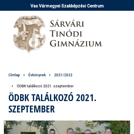
Ugrás
Vas Vármegyei Szakképzési Centrum
a
tartalomra
Morzsa
Címlap
Évkönyvek
2021/2022
ÖDBK találkozó 2021. szeptember
ÖDBK TALÁLKOZÓ 2021.
SZEPTEMBER