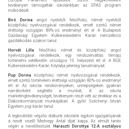
Európai Parlament épületébe. Junior nagykövetként
tevékenyen támogatták iskolánkban az EPAS program
működését.
Biró Dorina
angol nyelvből felsőfokú, német nyelvből
középfokú nyelvvizsgával rendelkezik, emelt szintű német
érettségi vizsgáján 89%-os eredményt ért el. A Budapesti
Gazdasági Egyetem Külkereskedelmi Karán nemzetközi
gazdálkodás szakon tanul.
Horvát Lilla
felsőfokú német és középfokú angol
nyelvvizsgával rendelkezik, egy rendszerváltás témájú
történelmi vetélkedőn országos 10. helyezést ért el. A BGE
Külkereskedelmi Karán folytatja jelenleg tanulmányait.
Pup Dorina
középfokú német nyelvvizsgával rendelkezik,
emelt szintű történelem érettségi vizsgáján 80%-os eredményt
ért el. Az iskolai rendezvényeken, ünnepségeken gyakran
narrátorként segítette a munkát, ill. az iskola
marketingtevékenységét, tevékenyen részt vett az énekkar és a
Diákönkormányzat munkájában. A győri Széchenyi István
Egyetem jogi karán tanul.
A legkiválóbb végzős diákunk iskolánk egykori igazgatójának
a nevét viselő Medvegy Antal díjat kapja. Az elmúlt tanév
végén a nevelőtestület.
Haraszti Dorottya 12.A osztályos