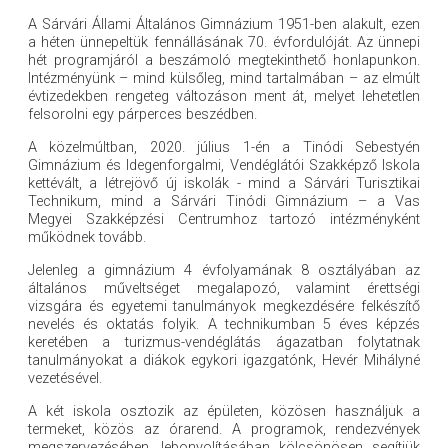
A Sárvári Állami Általános Gimnázium 1951-ben alakult, ezen
a héten ünnepeltük fennállásának 70. évfordulóját. Az ünnepi
hét programjáról a beszámoló megtekinthető honlapunkon.
Intézményünk – mind külsőleg, mind tartalmában – az elmúlt
évtizedekben rengeteg változáson ment át, melyet lehetetlen
felsorolni egy párperces beszédben.
A közelmúltban, 2020. július 1-én a Tinódi Sebestyén
Gimnázium és Idegenforgalmi, Vendéglátói Szakképző Iskola
kettévált, a létrejövő új iskolák - mind a Sárvári Turisztikai
Technikum, mind a Sárvári Tinódi Gimnázium – a Vas
Megyei Szakképzési Centrumhoz tartozó intézményként
működnek tovább.
Jelenleg a gimnázium 4 évfolyamának 8 osztályában az
általános műveltséget megalapozó, valamint érettségi
vizsgára és egyetemi tanulmányok megkezdésére felkészítő
nevelés és oktatás folyik. A technikumban 5 éves képzés
keretében a turizmus-vendéglátás ágazatban folytatnak
tanulmányokat a diákok egykori igazgatónk, Hevér Mihályné
vezetésével.
A két iskola osztozik az épületen, közösen használjuk a
termeket, közös az órarend. A programok, rendezvények
megszervezésében, lebonyolításában kölcsönösen segítjük