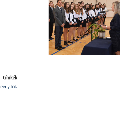
Címkék
évnyitók