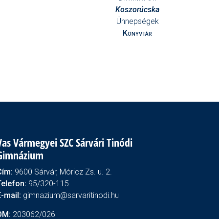
Koszorúcska
Ünnepségek
Könyvtár
Vas Vármegyei SZC Sárvári Tinódi
Gimnázium
Cím:
9600 Sárvár, Móricz Zs. u. 2.
Telefon:
95/320-115
E-mail:
gimnazium@sarvaritinodi.hu
OM:
203062/026