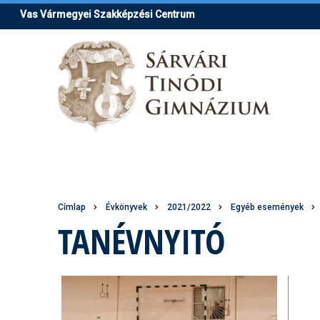
Ugrás
Vas Vármegyei Szakképzési Centrum
a
tartalomra
Morzsa
Címlap
Évkönyvek
2021/2022
Egyéb események
TANÉVNYITÓ