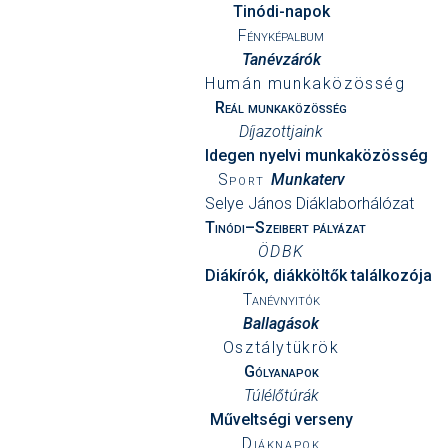
Tinódi-napok
Fényképalbum
Tanévzárók
Humán munkaközösség
Reál munkaközösség
Díjazottjaink
Idegen nyelvi munkaközösség
Sport
Munkaterv
Selye János Diáklaborhálózat
Tinódi–Szeibert pályázat
ÖDBK
Diákírók, diákköltők találkozója
Tanévnyitók
Ballagások
Osztálytükrök
Gólyanapok
Túlélőtúrák
Műveltségi verseny
Diáknapok