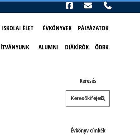
Ikonok
FACEBOOK
TELEFON
AKADÁLYMENTESÍTETT NÉZET
ISKOLAI ÉLET
ÉVKÖNYVEK
PÁLYÁZATOK
PÍTVÁNYUNK
ALUMNI
DIÁKÍRÓK
ÖDBK
Keresés
Keresés
Évkönyv címkék