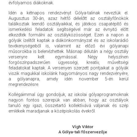
évfolyamos diákoknak.
Idén a kétnapos rendezvényt Gólya-talinak neveztük el.
Augusztus 30-án, azaz hétfő délelőtt az osztályfőnökök
találkoztak leendő osztályaikkal, és játékos csapatépítő és
ismerkedési feladatok segítségével már az évnyitó előtt
elkezdték formálni az osztályközösséget. Ezen a napon a
gólyák ízelítőt kaptak a diákönkormányzat és az iskolarádió
tevékenységeiből is, valamint az előző évi gólyanapi
műsorokba is belenézhettek. Másnap délután a négy osztály
versenyre kelt egymással. Négy helyszínen
forgószínpadszerűen ügyességi, kreatív, műveltségi
feladatokat kaptak. A versenyen szerzett pontjaikat a gólyák
viszik magukkal iskolánk hagyományos nagy rendezvényére,
a gólyanapra, amely idén november 5-én kerül
megrendezésre.
Kollégáimmal úgy gondoljuk, az iskolai gólyaprogramoknak
nagyon fontos szerepük van abban, hogy az osztályok
tanuló egy igazi, összetartó kollektívává váljanak és szép
emlékeik maradjanak a középiskolás évekről.
Vígh Viktor
A Gólya-tali főszervezője