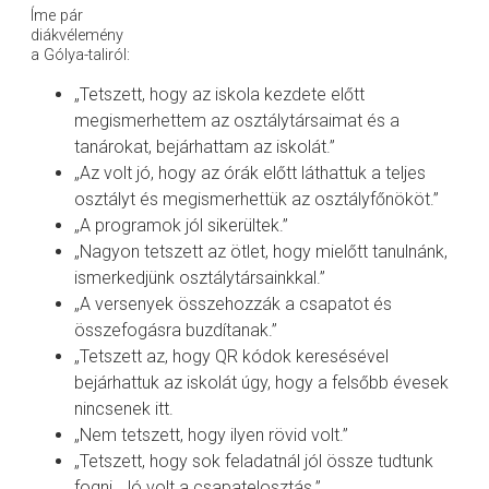
Íme pár
diákvélemény
a Gólya-taliról:
„Tetszett, hogy az iskola kezdete előtt
megismerhettem az osztálytársaimat és a
tanárokat, bejárhattam az iskolát.”
„Az volt jó, hogy az órák előtt láthattuk a teljes
osztályt és megismerhettük az osztályfőnököt.”
„A programok jól sikerültek.”
„Nagyon tetszett az ötlet, hogy mielőtt tanulnánk,
ismerkedjünk osztálytársainkkal.”
„A versenyek összehozzák a csapatot és
összefogásra buzdítanak.”
„Tetszett az, hogy QR kódok keresésével
bejárhattuk az iskolát úgy, hogy a felsőbb évesek
nincsenek itt.
„Nem tetszett, hogy ilyen rövid volt.”
„Tetszett, hogy sok feladatnál jól össze tudtunk
fogni. Jó volt a csapatelosztás.”