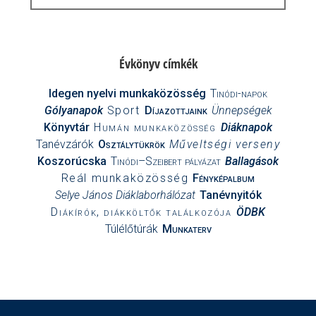
Évkönyv címkék
Idegen nyelvi munkaközösség
Tinódi-napok
Gólyanapok
Sport
Díjazottjaink
Ünnepségek
Könyvtár
Humán munkaközösség
Diáknapok
Tanévzárók
Osztálytükrök
Műveltségi verseny
Koszorúcska
Tinódi–Szeibert pályázat
Ballagások
Reál munkaközösség
Fényképalbum
Selye János Diáklaborhálózat
Tanévnyitók
Diákírók, diákköltők találkozója
ÖDBK
Túlélőtúrák
Munkaterv