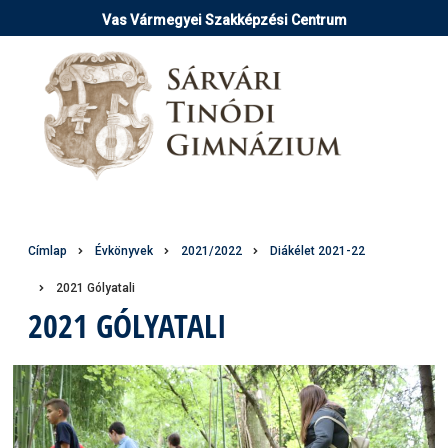
Ugrás
Vas Vármegyei Szakképzési Centrum
a
tartalomra
Morzsa
Címlap
Évkönyvek
2021/2022
Diákélet 2021-22
2021 Gólyatali
2021 GÓLYATALI