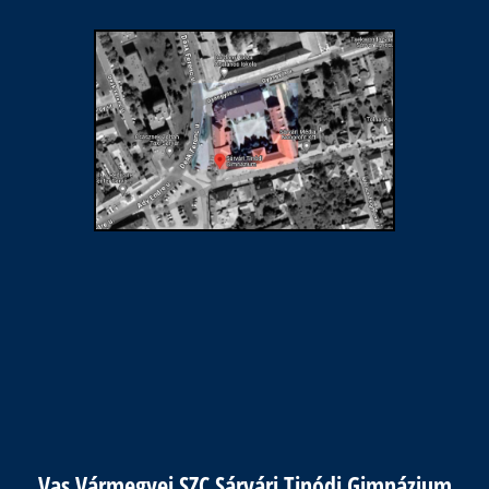
Vas Vármegyei SZC Sárvári Tinódi Gimnázium