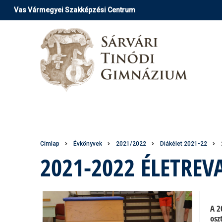
Ugrás
Vas Vármegyei Szakképzési Centrum
a
tartalomra
Morzsa
Címlap
Évkönyvek
2021/2022
Diákélet 2021-22
2021-2022 ÉLETREV
A 2
osz