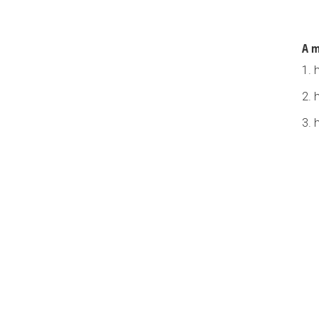
A m
1. 
2. 
3. 