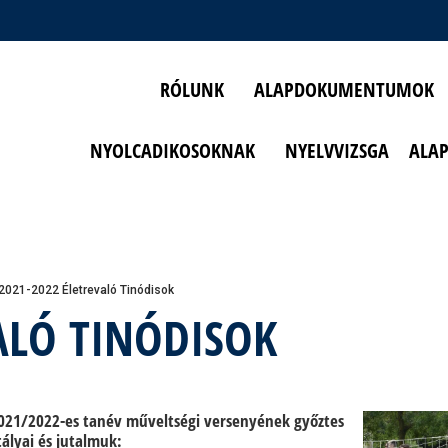
RÓLUNK
ALAPDOKUMENTUMOK
NYOLCADIKOSOKNAK
NYELVVIZSGA
ALA
2021-2022 Életrevaló Tinódisok
ALÓ TINÓDISOK
021/2022-es tanév műveltségi versenyének győztes
tályai és jutalmuk: