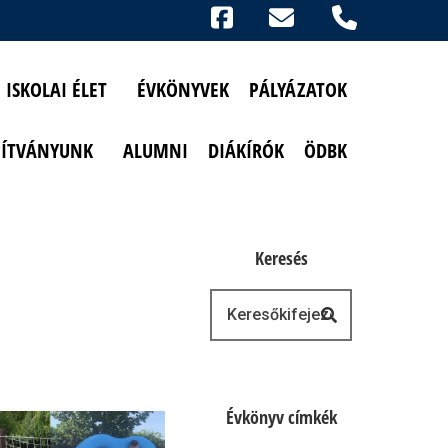
Ikonok
FACEBOOK
TELEFON
AKADÁLYMENTESÍTETT NÉZET
ISKOLAI ÉLET
ÉVKÖNYVEK
PÁLYÁZATOK
PÍTVÁNYUNK
ALUMNI
DIÁKÍRÓK
ÖDBK
Keresés
Keresés
Évkönyv címkék