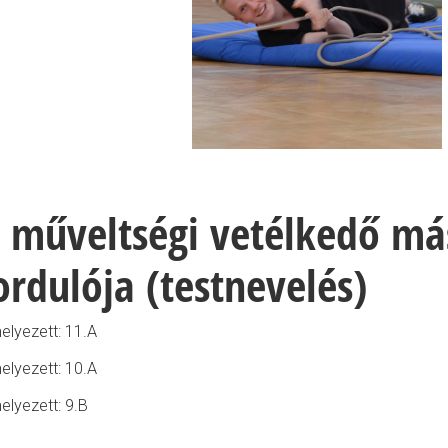
 műveltségi vetélkedő má
ordulója (testnevelés)
helyezett: 11.A
helyezett: 10.A
helyezett: 9.B