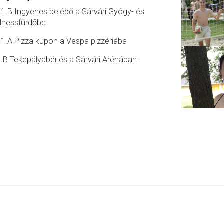
11.B Ingyenes belépő a Sárvári Gyógy- és
lnessfürdőbe
11.A Pizza kupon a Vespa pizzériába
9.B Tekepályabérlés a Sárvári Arénában