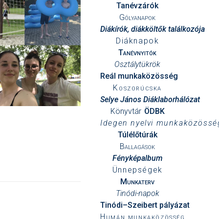
Tanévzárók
Gólyanapok
Diákírók, diákköltők találkozója
Diáknapok
Tanévnyitók
Osztálytükrök
Reál munkaközösség
Koszorúcska
Selye János Diáklaborhálózat
Könyvtár
ÖDBK
Idegen nyelvi munkaközössé
Túlélőtúrák
Ballagások
Fényképalbum
Ünnepségek
Munkaterv
Tinódi-napok
Tinódi–Szeibert pályázat
Humán munkaközösség