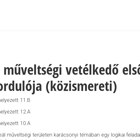
 műveltségi vetélkedő els
ordulója (közismereti)
helyezett: 11.B
helyezett: 12.A
helyezett: 10.A
eál műveltségi területen karácsonyi témában egy logikai felad