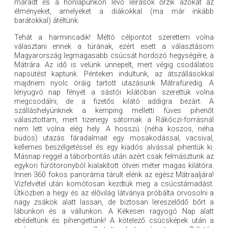
maradt és a honlapunkon lévő leírások őrzik azokat az
élményeket, amelyeket a diákokkal (ma már inkább
barátokkal) átéltünk.
Tehát a harmincadik! Méltó célpontot szerettem volna
választani ennek a túrának, ezért esett a választásom
Magyarország legmagasabb csúcsát hordozó hegységére, a
Mátrára. Az idő is velünk ünnepelt, mert végig csodálatos
napsütést kaptunk. Pénteken indultunk, az átszállásokkal
majdnem nyolc óráig tartott utazásunk Mátrafüredig. A
lenyugvó nap fényét a sástói kilátóban szerettük volna
megcsodálni, de a fizetős kilátó addigra bezárt. A
szálláshelyünknek a kemping melletti füves pihenőt
választottam, mert tizenegy sátornak a Rákóczi-forrásnál
nem lett volna elég hely. A hosszú (néha koszos, néha
büdös) utazás fáradalmait egy mosakodással, vacsival,
kellemes beszélgetéssel és egy kiadós alvással pihentük ki.
Másnap reggel a táborbontás után azért csak felmásztunk az
egykori fúrótoronyból kialakított ötven méter magas kilátóra.
Innen 360 fokos panoráma tárult elénk az egész Mátraaljára!
Vízfelvétel után komótosan kezdtük meg a csúcstámadást.
Útközben a hegy és az élővilág látványa próbálta orvosolni a
nagy zsákok alatt lassan, de biztosan lereszelődő bőrt a
lábunkon és a vállunkon. A Kékesen ragyogó Nap alatt
ebédeltünk és pihengettünk! A kötelező csúcsképek után a