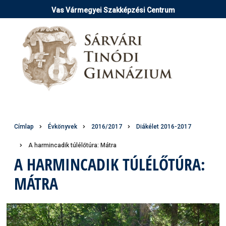
Ugrás
Vas Vármegyei Szakképzési Centrum
a
tartalomra
Morzsa
Címlap
Évkönyvek
2016/2017
Diákélet 2016-2017
A harmincadik túlélőtúra: Mátra
A HARMINCADIK TÚLÉLŐTÚRA:
MÁTRA