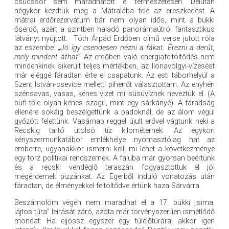
csúcssör sem maradhatott el természetesen. Délután
négykor kezdtük meg a Mátralába felé az ereszkedést. A
mátrai erdőrezervátum bár nem olyan idős, mint a bükki
őserdő, azért a szintben haladó panorámaútról fantasztikus
látványt nyújtott. Tóth Árpád Erdőben című verse jutott róla
az eszembe: „
Jó így csendesen nézni a fákat. Érezni a derűt,
mely mindent áthat
” Az erdőben való energiafeltöltődés nem
mindenkinek sikerült teljes mértékben, az Ilonavölgyi-vízesést
már eléggé fáradtan érte el csapatunk. Az esti táborhelyül a
Szent István-csevice melletti pihenőt választottam. Az enyhén
szénsavas, vasas, kénes vizet mi süsüvíznek neveztük el. (A
büfi tőle olyan kénes szagú, mint egy sárkányé). A fáradság
ellenére sokáig beszélgettünk a padoknál, de az álom végül
győzött felettünk. Vasárnap reggel újult erővel vágtunk neki a
Recskig tartó utolsó tíz kilométernek. Az egykori
kényszermunkatábor emlékhelye nyomasztólag hat az
emberre, ugyanakkor ismerni kell, mi lehet a következménye
egy torz politikai rendszernek. A faluba már gyorsan beértünk
és a recski vendéglő teraszán fogyasztottuk el jól
megérdemelt pizzánkat. Az Egerből induló vonatozás után
fáradtan, de élményekkel feltöltődve értünk haza Sárvárra.
Beszámolóm végén nem maradhat el a 17. bükki „sima,
lájtos túra” leírását záró, azóta már törvényszerűen ismétlődő
mondat: Ha eljössz egyszer egy túlélőtúrára, akkor igen