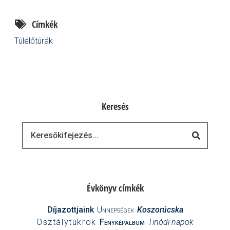
Címkék
Túlélőtúrák
Keresés
Keresés
Évkönyv címkék
Díjazottjaink
Ünnepségek
Koszorúcska
Osztálytükrök
Fényképalbum
Tinódi-napok