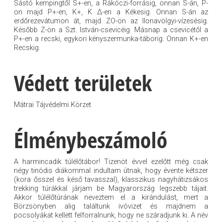
Sástó kempingtől S+-en, a Rákóczi-forrásig, onnan S-án, P-
on majd P+-en, K+, K Δ-en a Kékesig. Onnan S-án az
erdőrezevátumon át, majd ZO-ön az Ilonavölgyi-vízesésig.
Később Z-ön a Szt. István-csevicéig. Másnap a csevicétől a
P+-en a recski, egykori kényszermunka-táborig. Onnan K+-en
Recskig.
Védett területek
Mátrai Tájvédelmi Körzet
Élménybeszámoló
A harmincadik túlélőtábor! Tizenöt évvel ezelőtt még csak
négy tinódis diákommal indultam útnak, hogy évente kétszer
(kora ősszel és késő tavasszal), klasszikus nagyhátizsákos
trekking túrákkal járjam be Magyarország legszebb tájait.
Akkor túlélőtúrának neveztem el a kirándulást, mert a
Börzsönyben alig találtunk ivóvizet és majdnem a
pocsolyákat kellett felforralnunk, hogy ne száradjunk ki. A név