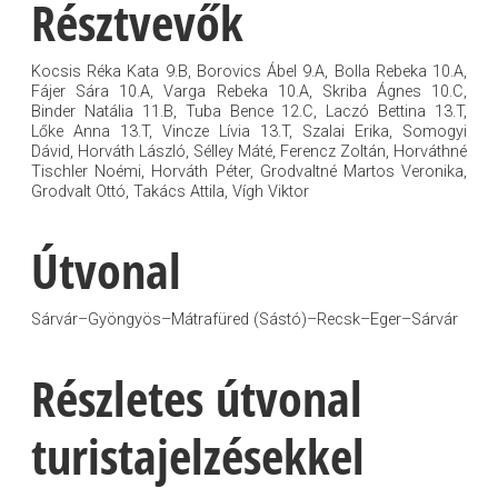
Résztvevők
Kocsis Réka Kata 9.B, Borovics Ábel 9.A, Bolla Rebeka 10.A,
Fájer Sára 10.A, Varga Rebeka 10.A, Skriba Ágnes 10.C,
Binder Natália 11.B, Tuba Bence 12.C, Laczó Bettina 13.T,
Lőke Anna 13.T, Vincze Lívia 13.T, Szalai Erika, Somogyi
Dávid, Horváth László, Sélley Máté, Ferencz Zoltán, Horváthné
Tischler Noémi, Horváth Péter, Grodvaltné Martos Veronika,
Grodvalt Ottó, Takács Attila, Vígh Viktor
Útvonal
Sárvár–Gyöngyös–Mátrafüred (Sástó)–Recsk–Eger–Sárvár
Részletes útvonal
turistajelzésekkel