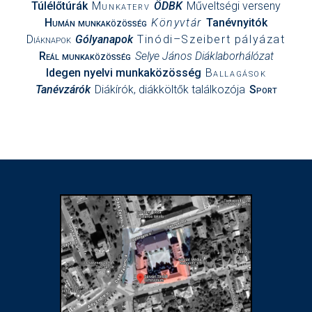
Túlélőtúrák
Munkaterv
ÖDBK
Műveltségi verseny
Humán munkaközösség
Könyvtár
Tanévnyitók
Diáknapok
Gólyanapok
Tinódi–Szeibert pályázat
Reál munkaközösség
Selye János Diáklaborhálózat
Idegen nyelvi munkaközösség
Ballagások
Tanévzárók
Diákírók, diákköltők találkozója
Sport