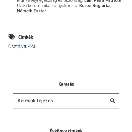
Munkahelyi egészség és biztonság:
Laki Petra Patrícia
Üzleti kommunikáció gyakorlata:
Boros Boglárka,
Németh Eszter
Címkék
Osztálytükrök
Keresés
Keresés
Évkönyv címkék