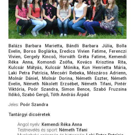
Balázs Barbara Marietta, Bándli Barbara Júlia, Bolla
Evelin, Boros Boglárka, Eredics Vivien Fatime, Ferenczi
Vivien, Gergely Kincső, Horváth Gréta Fatime, Kemendi
Réka Anna, Komondi Zsófia, Kovács Krisztina Rita,
Kulcsár Mátyás, Kulcsár Mónika, Kun Henrietta Mária,
Laki Petra Patrícia, Mecséri Rebeka, Mészáros Adrienn,
Molnár Dániel, Molnár Dorina, Németh Eszter, Németh
Evelin, Németh Nikolett Erzsébet, Németh Tifani, Pintér
Viktória, Poór Szandra, Simon Bence, Szabó Fruzsina
Ildikó, Szabó Gergő, Tóth András Árpád
Jeles:
Poór Szandra
Tantárgyi dicséretek
Angol nyelv:
Kemendi Réka Anna
Testnevelés és sport:
Németh Tifani