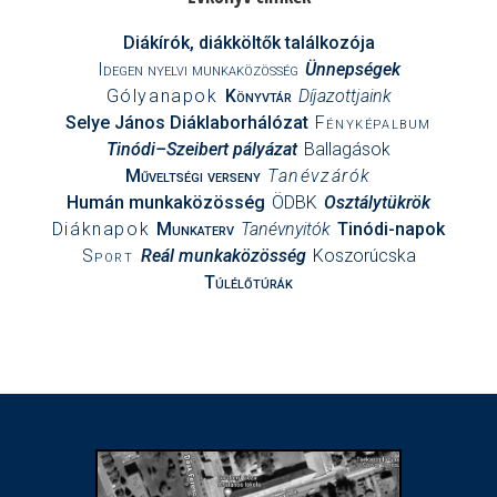
Diákírók, diákköltők találkozója
Idegen nyelvi munkaközösség
Ünnepségek
Gólyanapok
Könyvtár
Díjazottjaink
Selye János Diáklaborhálózat
Fényképalbum
Tinódi–Szeibert pályázat
Ballagások
Műveltségi verseny
Tanévzárók
Humán munkaközösség
ÖDBK
Osztálytükrök
Diáknapok
Munkaterv
Tanévnyitók
Tinódi-napok
Sport
Reál munkaközösség
Koszorúcska
Túlélőtúrák