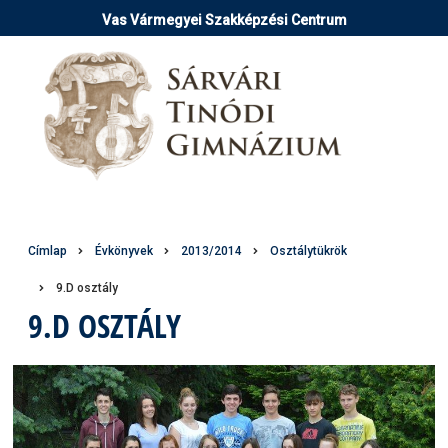
Ugrás
Vas Vármegyei Szakképzési Centrum
a
tartalomra
Morzsa
Címlap
Évkönyvek
2013/2014
Osztálytükrök
9.D osztály
9.D OSZTÁLY