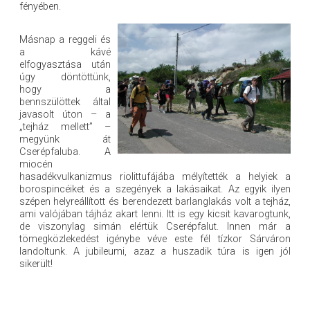
fényében.
Másnap a reggeli és
a kávé
elfogyasztása után
úgy döntöttünk,
hogy a
bennszülöttek által
javasolt úton – a
„tejház mellett” –
megyünk át
Cserépfaluba. A
miocén
hasadékvulkanizmus riolittufájába mélyítették a helyiek a
borospincéiket és a szegények a lakásaikat. Az egyik ilyen
szépen helyreállított és berendezett barlanglakás volt a tejház,
ami valójában tájház akart lenni. Itt is egy kicsit kavarogtunk,
de viszonylag simán elértük Cserépfalut. Innen már a
tömegközlekedést igénybe véve este fél tízkor Sárváron
landoltunk. A jubileumi, azaz a huszadik túra is igen jól
sikerült!