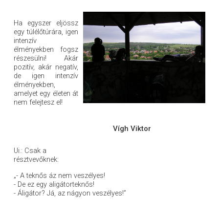
Ha egyszer eljössz
egy túlélőtúrára, igen
intenzív
élményekben fogsz
részesülni! Akár
pozitív, akár negatív,
de igen intenzív
élményekben,
amelyet egy életen át
nem felejtesz el!
Vígh Viktor
Ui.: Csak a
résztvevőknek:
„- A teknős áz nem veszélyes!
- De ez egy aligátorteknős!
- Áligátor? Já, az nágyon veszélyes!”