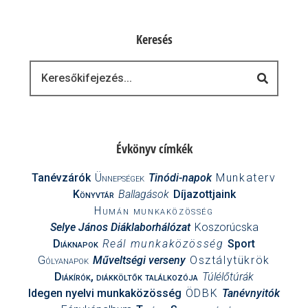
Keresés
Keresés
Évkönyv címkék
Tanévzárók
Ünnepségek
Tinódi-napok
Munkaterv
Könyvtár
Ballagások
Díjazottjaink
Humán munkaközösség
Selye János Diáklaborhálózat
Koszorúcska
Diáknapok
Reál munkaközösség
Sport
Gólyanapok
Műveltségi verseny
Osztálytükrök
Diákírók, diákköltők találkozója
Túlélőtúrák
Idegen nyelvi munkaközösség
ÖDBK
Tanévnyitók