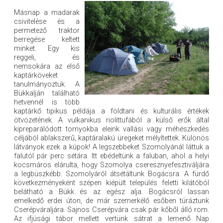
Másnap a madarak
csivitelése és a
permetező traktor
berregése keltett
minket. Egy kis
reggeli, és
nemsokára az első
kaptárköveket
tanulmányoztuk. A
Bükkalján található
hetvennél is több
kaptárkő tipikus példája a földtani és kulturális értékek
ötvözetének. A vulkanikus riolittufából a külső erők által
kipreparálódott tornyokba eleink vallási vagy méhészkedés
céljából ablakszerű, kaptáralakú üregeket mélyítettek. Különös
látványok ezek a kúpok! A legszebbeket Szomolyánál láttuk a
falutól pár perc sétára. Itt ebédeltünk a faluban, ahol a helyi
kocsmáros elárulta, hogy Szomolya cseresznyefesztiváljára
a legbüszkébb. Szomolyáról átsétáltunk Bogácsra. A fürdő
következményeként szépen kiépült település feletti kilátóból
belátható a Bükk és az egész alja. Bogácsról lassan
emelkedő erdei úton, de már szemerkélő esőben túráztunk
Cserépváraljára. Sajnos Cserépvára csak pár kőből álló rom.
Az ifjúsági tábor mellett vertünk sátrat a lemenő Nap