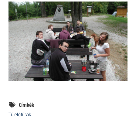
Címkék
Túlélőtúrák