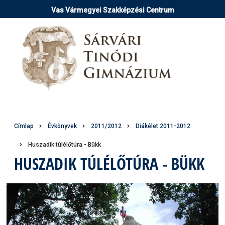
Ugrás
Vas Vármegyei Szakképzési Centrum
a
tartalomra
Morzsa
Címlap
Évkönyvek
2011/2012
Diákélet 2011-2012
Huszadik túlélőtúra - Bükk
HUSZADIK TÚLÉLŐTÚRA - BÜKK