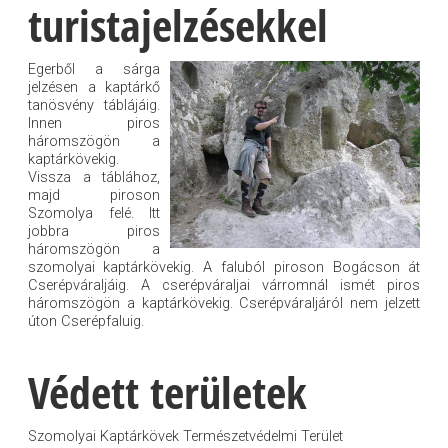
turistajelzésekkel
Egerből a sárga
jelzésen a kaptárkő
tanösvény táblájáig.
Innen piros
háromszögön a
kaptárkövekig.
Vissza a táblához,
majd piroson
Szomolya felé. Itt
jobbra piros
háromszögön a
szomolyai kaptárkövekig. A faluból piroson Bogácson át
Cserépváraljáig. A cserépváraljai várromnál ismét piros
háromszögön a kaptárkövekig. Cserépváraljáról nem jelzett
úton Cserépfaluig.
Védett területek
Szomolyai Kaptárkövek Természetvédelmi Terület