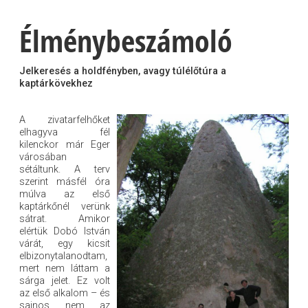
Élménybeszámoló
Jelkeresés a holdfényben, avagy túlélőtúra a
kaptárkövekhez
A zivatarfelhőket
elhagyva fél
kilenckor már Eger
városában
sétáltunk. A terv
szerint másfél óra
múlva az első
kaptárkőnél verünk
sátrat. Amikor
elértük Dobó István
várát, egy kicsit
elbizonytalanodtam,
mert nem láttam a
sárga jelet. Ez volt
az első alkalom – és
sajnos nem az