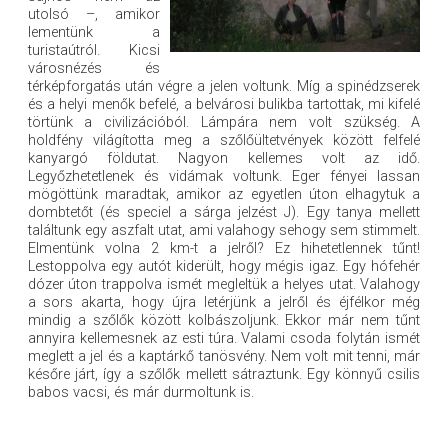
utolsó –, amikor
lementünk a
turistaútról. Kicsi
városnézés és
térképforgatás után végre a jelen voltunk. Míg a spinédzserek
és a helyi menők befelé, a belvárosi bulikba tartottak, mi kifelé
törtünk a civilizációból. Lámpára nem volt szükség. A
holdfény világította meg a szőlőültetvények között felfelé
kanyargó földutat. Nagyon kellemes volt az idő.
Legyőzhetetlenek és vidámak voltunk. Eger fényei lassan
mögöttünk maradtak, amikor az egyetlen úton elhagytuk a
dombtetőt (és speciel a sárga jelzést J). Egy tanya mellett
találtunk egy aszfalt utat, ami valahogy sehogy sem stimmelt.
Elmentünk volna 2 km-t a jelről? Ez hihetetlennek tűnt!
Lestoppolva egy autót kiderült, hogy mégis igaz. Egy hófehér
dózer úton trappolva ismét megleltük a helyes utat. Valahogy
a sors akarta, hogy újra letérjünk a jelről és éjfélkor még
mindig a szőlők között kolbászoljunk. Ekkor már nem tűnt
annyira kellemesnek az esti túra. Valami csoda folytán ismét
meglett a jel és a kaptárkő tanösvény. Nem volt mit tenni, már
későre járt, így a szőlők mellett sátraztunk. Egy könnyű csilis
babos vacsi, és már durmoltunk is.