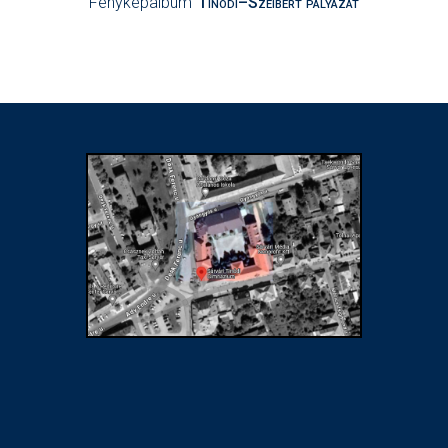
Fényképalbum
Tinódi–Szeibert pályázat