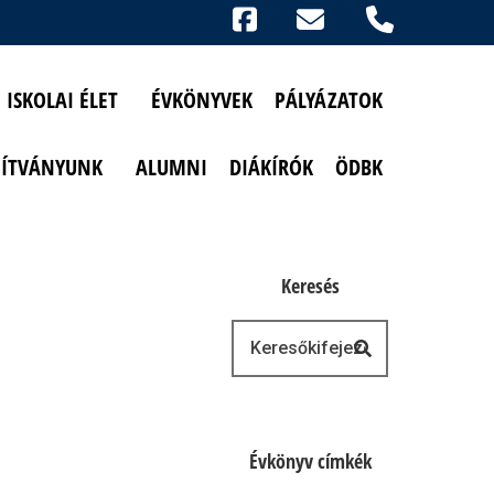
Ikonok
FACEBOOK
TELEFON
AKADÁLYMENTESÍTETT NÉZET
ISKOLAI ÉLET
ÉVKÖNYVEK
PÁLYÁZATOK
PÍTVÁNYUNK
ALUMNI
DIÁKÍRÓK
ÖDBK
Keresés
Keresés
Évkönyv címkék