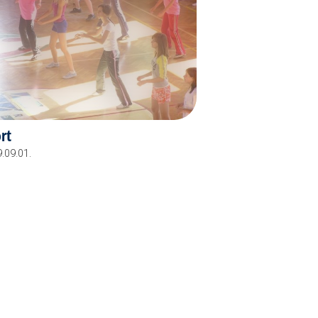
rt
.09.01.