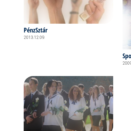
PénzSztár
2013.12.09.
Spo
2009