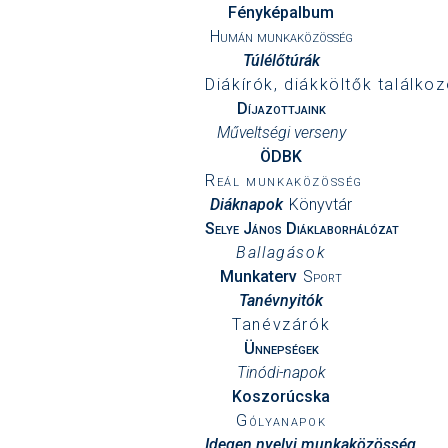
Fényképalbum
Humán munkaközösség
Túlélőtúrák
Diákírók, diákköltők találkoz
Díjazottjaink
Műveltségi verseny
ÖDBK
Reál munkaközösség
Diáknapok
Könyvtár
Selye János Diáklaborhálózat
Ballagások
Munkaterv
Sport
Tanévnyitók
Tanévzárók
Ünnepségek
Tinódi-napok
Koszorúcska
Gólyanapok
Idegen nyelvi munkaközösség