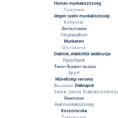
Humán munkaközösség
Túlélőtúrák
Idegen nyelvi munkaközösség
Könyvtár
Osztálytükrök
Fényképalbum
Munkaterv
Gólyanapok
Diákírók, diákköltők találkozója
Díjazottjaink
Tinódi–Szeibert pályázat
Sport
Műveltségi verseny
Ballagások
Diáknapok
Selye János Diáklaborhálóz
Ünnepségek
Reál munkaközösség
Koszorúcska
Tanévnyitók