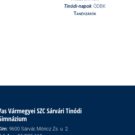
Tinódi-napok
ÖDBK
Tanévzárók
Vas Vármegyei SZC Sárvári Tinódi
Gimnázium
Cím:
9600 Sárvár, Móricz Zs. u. 2.