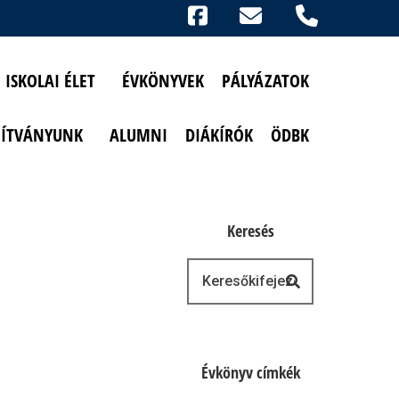
Ikonok
FACEBOOK
TELEFON
AKADÁLYMENTESÍTETT NÉZET
ISKOLAI ÉLET
ÉVKÖNYVEK
PÁLYÁZATOK
PÍTVÁNYUNK
ALUMNI
DIÁKÍRÓK
ÖDBK
Keresés
Keresés
Évkönyv címkék