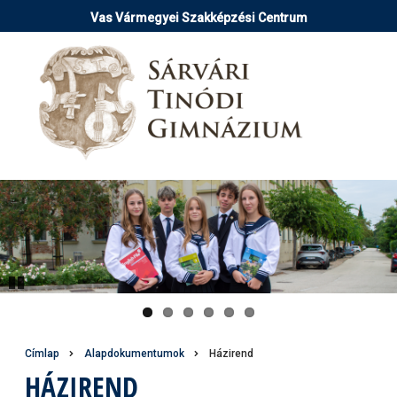
Ugrás
Vas Vármegyei Szakképzési Centrum
a
tartalomra
Pause
Morzsa
Címlap
Alapdokumentumok
Házirend
HÁZIREND