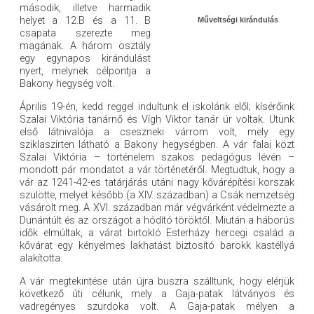
második, illetve harmadik
helyet a 12.B és a 11. B
Műveltségi kirándulás
csapata szerezte meg
magának. A három osztály
egy egynapos kirándulást
nyert, melynek célpontja a
Bakony hegység volt.
Április 19-én, kedd reggel indultunk el iskolánk elől; kísérőink
Szalai Viktória tanárnő és Vígh Viktor tanár úr voltak. Utunk
első látnivalója a cseszneki várrom volt, mely egy
sziklaszirten látható a Bakony hegységben. A vár falai közt
Szalai Viktória – történelem szakos pedagógus lévén –
mondott pár mondatot a vár történetéről. Megtudtuk, hogy a
vár az 1241-42-es tatárjárás utáni nagy kővárépítési korszak
szülötte, melyet később (a XIV. században) a Csák nemzetség
vásárolt meg. A XVI. században már végvárként védelmezte a
Dunántúlt és az országot a hódító töröktől. Miután a háborús
idők elmúltak, a várat birtokló Esterházy hercegi család a
kővárat egy kényelmes lakhatást biztosító barokk kastéllyá
alakította.
A vár megtekintése után újra buszra szálltunk, hogy elérjük
következő úti célunk, mely a Gaja-patak látványos és
vadregényes szurdoka volt. A Gaja-patak mélyen a