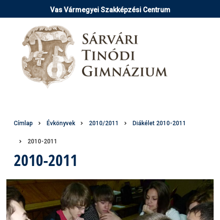
Ugrás
Vas Vármegyei Szakképzési Centrum
a
tartalomra
Morzsa
Címlap
Évkönyvek
2010/2011
Diákélet 2010-2011
2010-2011
2010-2011