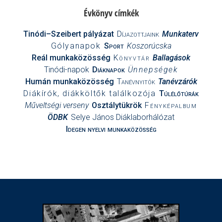
Évkönyv címkék
Tinódi–Szeibert pályázat
Díjazottjaink
Munkaterv
Gólyanapok
Sport
Koszorúcska
Reál munkaközösség
Könyvtár
Ballagások
Tinódi-napok
Diáknapok
Ünnepségek
Humán munkaközösség
Tanévnyitók
Tanévzárók
Diákírók, diákköltők találkozója
Túlélőtúrák
Műveltségi verseny
Osztálytükrök
Fényképalbum
ÖDBK
Selye János Diáklaborhálózat
Idegen nyelvi munkaközösség