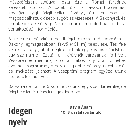
mészkőfelszínt átvágva hozta létre a Római- fürdőnek
keresztelt áttörést. A patak főleg a tavaszi hóolvadást
követően nyújt felejthetetlen látványt, ám mi most is
megcsodálhattuk kisebb zúgóit és vízeséseit. A Bakonyról, és
annak környékéről Vígh Viktor tanár úr mondott pár földrajzi
vonatkozású információt.
A kellemes mértékű kimerültséget okozó túrát követően a
Bakony legmagasabban fekvő (461 m) települése, Tés felé
vettük az irányt, ahol megtekintettünk egy kovácsműhelyt és
egy szélmalmot. Ezután a „királynék városának” is hívott
Veszprémbe mentünk, ahol a diákok egy órát tölthettek
szabad programmal, amely a legtöbbeknél egy kisebb sétát
és „mekizést” jelentett. A veszprémi program egyúttal utunk
utolsó állomása volt.
Sárvárra délután fél 5 körül érkeztünk, egy kicsit kimerülve, de
felejthetetlen élményekkel gazdagodva.
Idegen
Dávid Ádám
10. B osztályos tanuló
nyelv