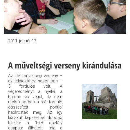
2011. január 17.
A műveltségi verseny kirándulása
Az idei műveltségi verseny –
az eddigiekhez hasonlóan –
3 fordulós volt. A
végeredményt a nyelvi, a
humán és végül, de nem
utolsó sorban a reál forduló
összesített pontjai
határozták meg. Az így
kialakult képzeletbeli dobogó
tetejére a 10.B osztály
csapata állhatott, míg a