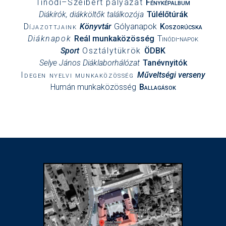
Tinódi–Szeibert pályázat
Fényképalbum
Diákírók, diákköltők találkozója
Túlélőtúrák
Díjazottjaink
Könyvtár
Gólyanapok
Koszorúcska
Diáknapok
Reál munkaközösség
Tinódi-napok
Sport
Osztálytükrök
ÖDBK
Selye János Diáklaborhálózat
Tanévnyitók
Idegen nyelvi munkaközösség
Műveltségi verseny
Humán munkaközösség
Ballagások