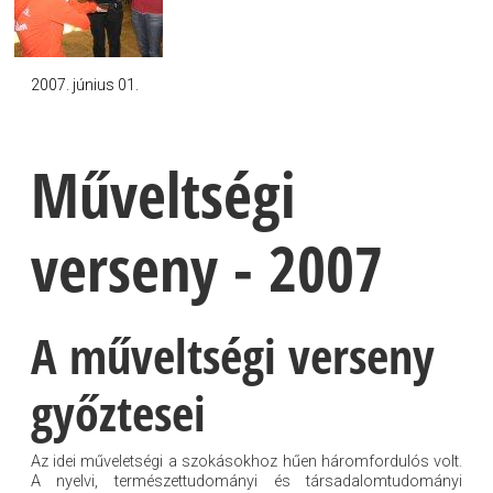
2007. június 01.
Műveltségi
verseny - 2007
A műveltségi verseny
győztesei
Az idei műveletségi a szokásokhoz hűen háromfordulós volt.
A nyelvi, természettudományi és társadalomtudományi