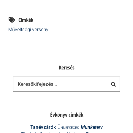
Címkék
Műveltségi verseny
Keresés
Keresés
Évkönyv címkék
Tanévzárók
Ünnepségek
Munkaterv