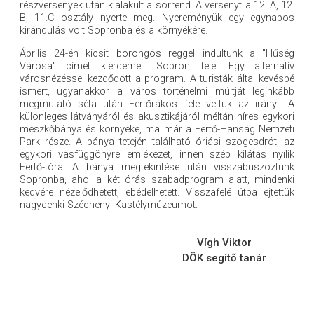
részversenyek után kialakult a sorrend. A versenyt a 12. A, 12.
B, 11.C osztály nyerte meg. Nyereményük egy egynapos
kirándulás volt Sopronba és a környékére.
Április 24-én kicsit borongós reggel indultunk a "Hűség
Városa" címet kiérdemelt Sopron felé. Egy alternatív
városnézéssel kezdődött a program. A turisták által kevésbé
ismert, ugyanakkor a város történelmi múltját leginkább
megmutató séta után Fertőrákos felé vettük az irányt. A
különleges látványáról és akusztikájáról méltán híres egykori
mészkőbánya és környéke, ma már a Fertő-Hanság Nemzeti
Park része. A bánya tetején található óriási szögesdrót, az
egykori vasfüggönyre emlékezet, innen szép kilátás nyílik
Fertő-tóra. A bánya megtekintése után visszabuszoztunk
Sopronba, ahol a két órás szabadprogram alatt, mindenki
kedvére nézelődhetett, ebédelhetett. Visszafelé útba ejtettük
nagycenki Széchenyi Kastélymúzeumot.
Vígh Viktor
DÖK segítő tanár