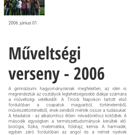
2006. június 01.
Műveltségi
verseny - 2006
A gimnáziumi hagyományoknak megfelelően, az idén is
megrendeztük az osztályok legtehetségesebb diákjai számára
a műveltségi vetélkedőt. A Tinódi Napokon tartott első
fordulóban a csapatok magyarból, történelemből,
művészettörténetből, ének-zenéből mérték össze a tudásukat.
A feladatok - az alkalomhoz illően- névadónkhoz kötődtek. A
második egységben a természettudományok kerültek elő:
biológia, fizika, matematika, földrajz, kémia. A harmadik,
egyben záró fordulóban az angol és a német nyelvek