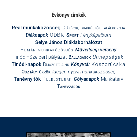
Évkönyv címkék
Reál munkaközösség
Diákírók, diákköltők találkozója
Diáknapok
ÖDBK
Sport
Fényképalbum
Selye János Diáklaborhálózat
Humán munkaközösség
Műveltségi verseny
Tinódi–Szeibert pályázat
Ballagások
Ünnepségek
Tinódi-napok
Díjazottjaink
Könyvtár
Koszorúcska
Osztálytükrök
Idegen nyelvi munkaközösség
Tanévnyitók
Túlélőtúrák
Gólyanapok
Munkaterv
Tanévzárók