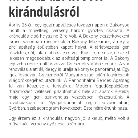
kirándulásról
Április 25-én, egy igazi napsütéses tavaszi napon a Bakonyba
indult a műveltségi verseny három győztes csapata. A
kirándulás első helyszíne Zirc volt. A Bakony ékszerköveként
ismert városban megnéztük a Bakony Múzeumot, amely a
zirci apátság épületében kapott helyet. A tárlatvezetés igen
részletes, sőt, talán túl részletes volt. Kicsit kimerülve, de azért
lelkesen megcsodáltuk az apátsági templomot is. A Bakony
legszebb részein átbuszozva Csesznek várához értünk. A vár
renoválás alatt áll, de így is uralja a környék panorámáját. Egy
igaz lovagvár! Csesznekről Magyarország talán leghíresebb
világörökségéhez utaztunk. A Pannonhalmi Bencés Apátság
fel van készülve a turistákra! Modern fogadóépületében
"házimozis" vetítésen pillanthattunk bele az apátok életébe,
majd egy igen színvonalas vezetésben részesültünk. A
továbbiakban a Nyugat-Dunántúl régió központjában,
Győrben, szabadprogram következett. Este hétre értünk haza.
Úgy érzem ez a kirándulás nagyon jól sikerült, méltó volt a
műveltségi verseny győztesei számára.