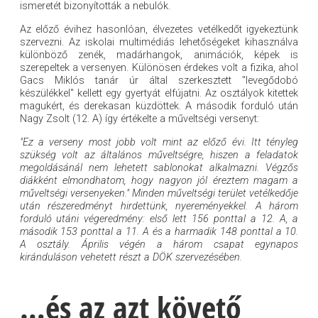
ismeretét bizonyították a nebulók.
Az előző évihez hasonlóan, élvezetes vetélkedőt igyekeztünk
szervezni. Az iskolai multimédiás lehetőségeket kihasználva
különböző zenék, madárhangok, animációk, képek is
szerepeltek a versenyen. Különösen érdekes volt a fizika, ahol
Gacs Miklós tanár úr által szerkesztett "levegődobó
készülékkel" kellett egy gyertyát elfújatni. Az osztályok kitettek
magukért, és derekasan küzdöttek. A második forduló után
Nagy Zsolt (12. A) így értékelte a műveltségi versenyt:
"Ez a verseny most jobb volt mint az előző évi. Itt tényleg
szükség volt az általános műveltségre, hiszen a feladatok
megoldásánál nem lehetett sablonokat alkalmazni. Végzős
diákként elmondhatom, hogy nagyon jól éreztem magam a
műveltségi versenyeken." Minden műveltségi terület vetélkedője
után részeredményt hirdettünk, nyereményekkel. A három
forduló utáni végeredmény: első lett 156 ponttal a 12. A, a
második 153 ponttal a 11. A és a harmadik 148 ponttal a 10.
A osztály. Április végén a három csapat egynapos
kiránduláson vehetett részt a DÖK szervezésében.
…és az azt követő